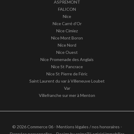
ASPREMONT
FALICON
Nice
Nice Carré d'Or
Nice Cimiez
Nice Mont Boron
Nice Nord
Nice Ouest
Nice Promenade des Anglais
Nice St Pancrace
Nice St Pierre de Féric
Saint Laurent du var à Villeneuve Loubet
Var
Villefranche sur mer à Menton
© 2026 Commerce 06 -
Mentions légales / nos honoraires
-
Données personnelles
– Design by
apimo™ Logiciel immobilier