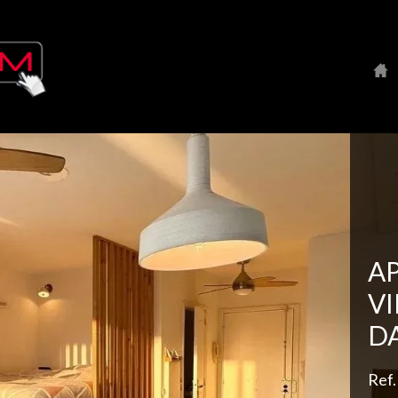
A
V
D
Ref