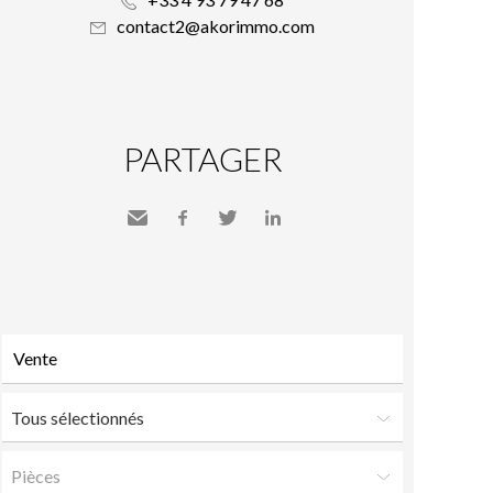
contact2@akorimmo.com
PARTAGER
Envoyer
Facebook
Twitter
LinkedIn
à un
ami
Tous sélectionnés
Pièces