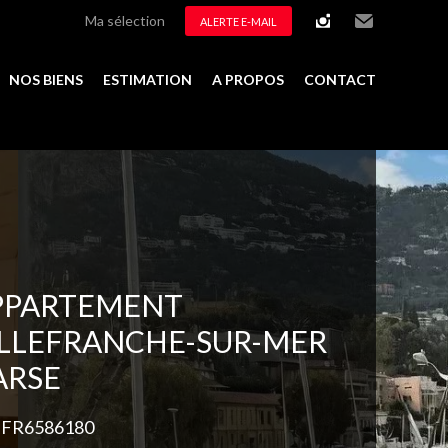
Ma sélection
ALERTE E-MAIL
instagram
Email
NOS BIENS
ESTIMATION
A PROPOS
CONTACT
Ajouter à la sélection
PPARTEMENT
ILLEFRANCHE-SUR-MER
ARSE
. FR6586180