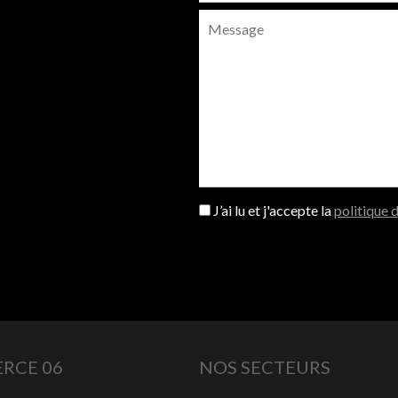
J’ai lu et j'accepte la
politique 
RCE 06
NOS SECTEURS