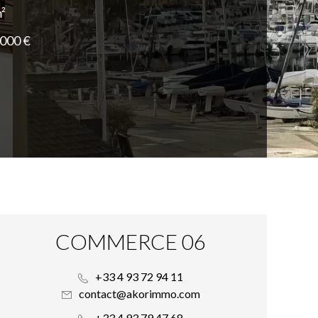
²
 000 €
COMMERCE 06
+33 4 93 72 94 11
contact@akorimmo.com
+33 4 93 79 47 68