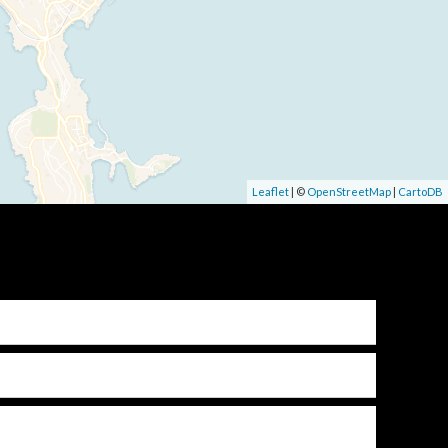
Leaflet
| ©
OpenStreetMap
|
CartoDB