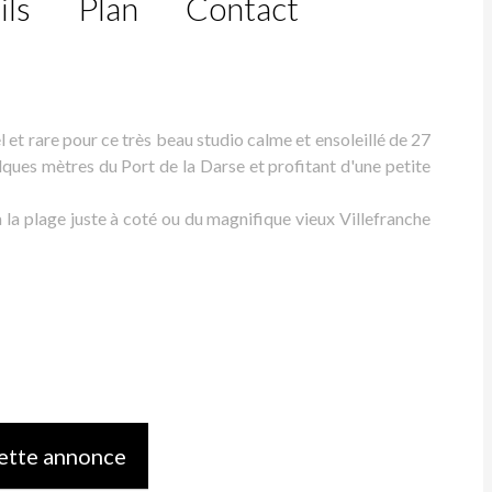
ils
Plan
Contact
are pour ce très beau studio calme et ensoleillé de 27
elques mètres du Port de la Darse et profitant d'une petite
 la plage juste à coté ou du magnifique vieux Villefranche
ette annonce