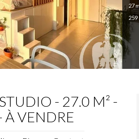
27 m
259
TUDIO - 27.0 M² -
 - À VENDRE