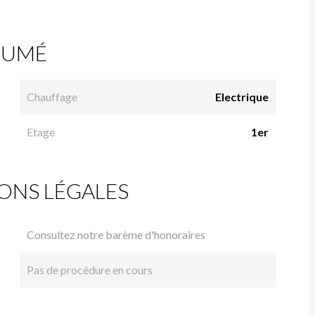
SUMÉ
Chauffage
Electrique
Etage
1er
ONS LÉGALES
Consultez notre barème d'honoraires
Pas de procédure en cours