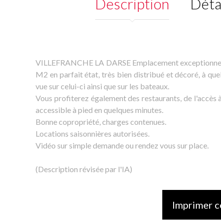
Description
Déta
VILLEFRANCHE LA DARSE Emplacement exceptionnel et r
M2 en parfait état, très bien distribué et décoré, à qu
vue sur celui-ci ainsi que sur les bateaux.
Vous profiterez également des restaurants, de l'accès à
accessible à pied en quelques minutes.
Bonne copropriété, charges contenues.
Locations saisonnières autorisées.
Vidéo sur simple demande ou rendez vous sur place.
(Description révisée par l'IA)
Imprimer c