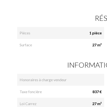
RÉ
Pièces
1 pièce
Surface
27 m²
INFORMATI
Honoraires à charge vendeur
Taxe foncière
837 €
Loi Carrez
27 m²