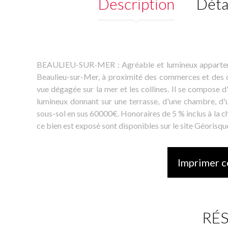
Description
Déta
BEAULIEU-SUR-MER : Agréable et lumineux appartemen
Beaulieu-sur-Mer, à proximité des commerces et des co
vue dégagée sur la mer et les collines. Il se compose d
lumineux donnant sur une terrasse, d'une chambre, d
sous-sol en sus 60000€. Honoraires de 5 % inclus à la c
ce bien est exposé sont disponibles sur le site Géorisqu
Imprimer c
RÉ