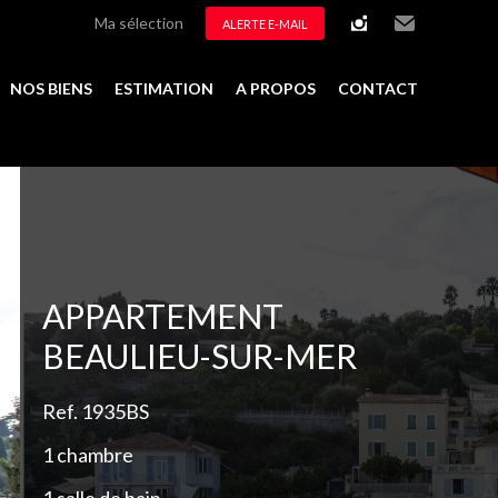
Ma sélection
ALERTE E-MAIL
instagram
Email
NOS BIENS
ESTIMATION
A PROPOS
CONTACT
Ajouter à la sélection
APPARTEMENT
BEAULIEU-SUR-MER
Ref. 1935BS
1 chambre