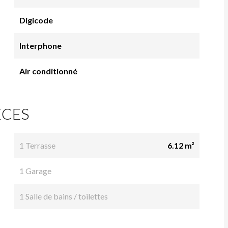
Digicode
Interphone
Air conditionné
ÈCES
1 Terrasse
6.12 m²
1 Garage
1 Salle de bains / toilettes