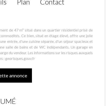
ils
Plan
Contact
t de 47 m² situé dans un quartier résidentiel prisé de
mmodités. Ce bien, situé en étage élevé, offre une jolie
'une entrée, d'une cuisine séparée, d'un séjour spacieux et
'une salle de bains et de WC indépendants. Un garage en
harge du vendeur. Les informations sur les risques auxquels
es : georisques.gouv.fr
ette annonce
SUMÉ