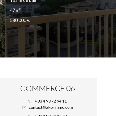
1 salle de bain
47 m²
580 000 €
COMMERCE 06
+33 4 93 72 94 11
contact@akorimmo.com
+33 4 93 79 47 68