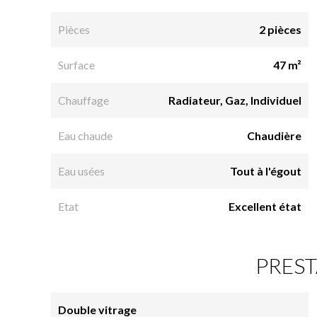
Pièces
2 pièces
Surface
47 m²
Chauffage
Radiateur, Gaz, Individuel
Eau chaude
Chaudière
Eau usées
Tout à l'égout
Etat
Excellent état
PREST
Double vitrage