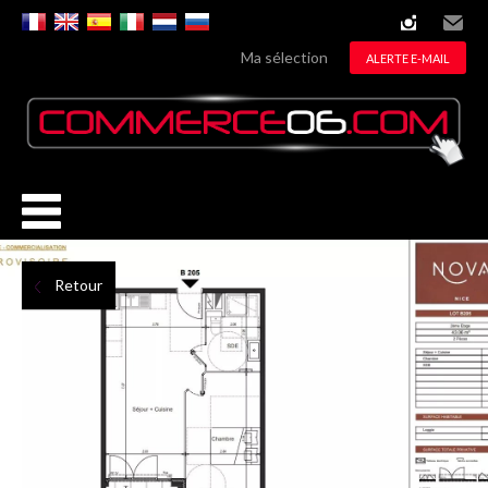
instagram
Email
Ma sélection
ALERTE E-MAIL
Retour