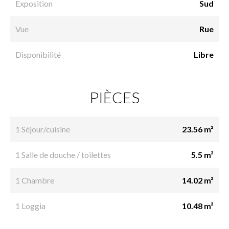
Exposition
Sud
Vue
Rue
Disponibilité
Libre
PIÈCES
1 Séjour/cuisine
23.56 m²
1 Salle de douche / toilettes
5.5 m²
1 Chambre
14.02 m²
1 Loggia
10.48 m²