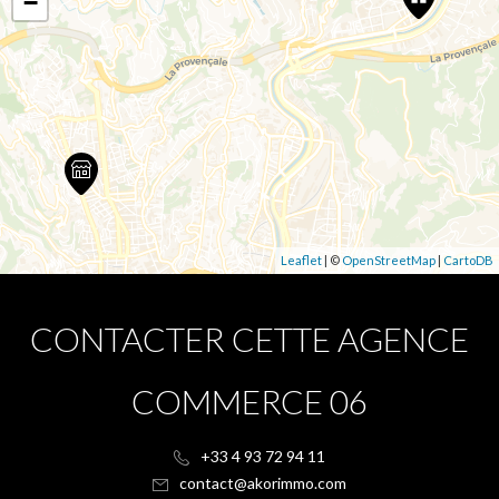
−
Leaflet
| ©
OpenStreetMap
|
CartoDB
CONTACTER CETTE AGENCE
COMMERCE 06
+33 4 93 72 94 11
contact@akorimmo.com