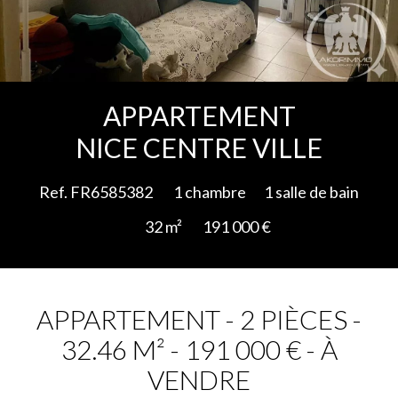
Ajouter à la sélection
APPARTEMENT
NICE CENTRE VILLE
Ref. FR6585382
1 chambre
1 salle de bain
32 m²
191 000 €
APPARTEMENT - 2 PIÈCES -
32.46 M² - 191 000 € - À
VENDRE