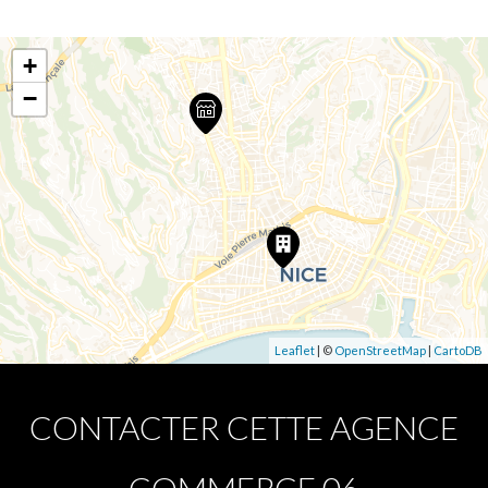
+
−
Leaflet
| ©
OpenStreetMap
|
CartoDB
CONTACTER CETTE AGENCE
COMMERCE 06