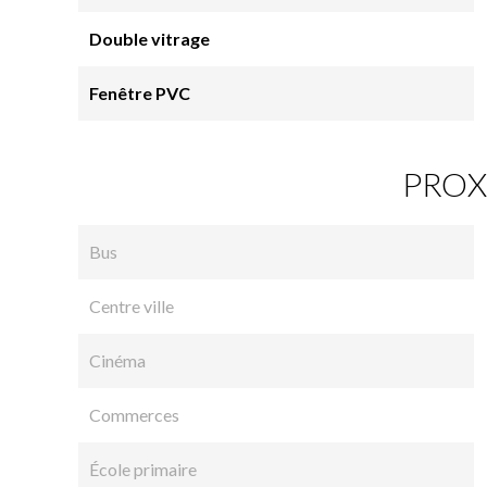
Double vitrage
Fenêtre PVC
PROX
Bus
Centre ville
Cinéma
Commerces
École primaire