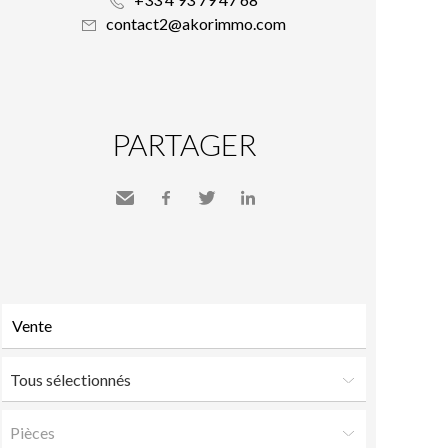
contact2@akorimmo.com
PARTAGER
Envoyer
Facebook
Twitter
LinkedIn
à un
ami
Tous sélectionnés
Pièces