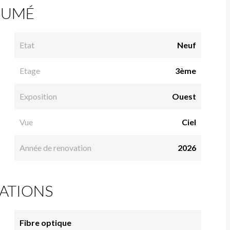
SUMÉ
Etat
Neuf
Etage
3ème
Exposition
Ouest
Vue
Ciel
Année de renovation
2026
ATIONS
Fibre optique