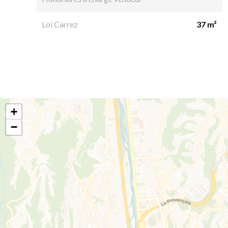
Loi Carrez
37 m²
+
−