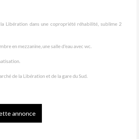
la Libération dans une copropriété réhabilité, sublime 2
ambre en mezzanine, une salle d'eau avec wc.
atisation.
ché de la Libération et de la gare du Sud.
ette annonce