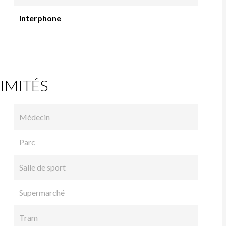
Interphone
IMITÉS
Médecin
Parc
Salle de sport
Supermarché
Tram