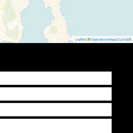
Leaflet
| ©
OpenStreetMap
|
CartoDB