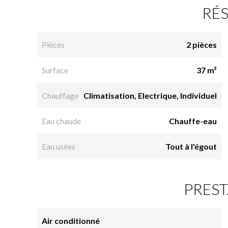
RÉ
Pièces
2 pièces
Surface
37 m²
Chauffage
Climatisation, Electrique, Individuel
Eau chaude
Chauffe-eau
Eau usées
Tout à l'égout
PREST
Air conditionné