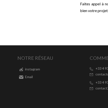
Faites appel à n
bien votre projet
NOTRE RÉSEAU
COMME
+33 4 9
instagram
contac
Email
+33 4 9
contac