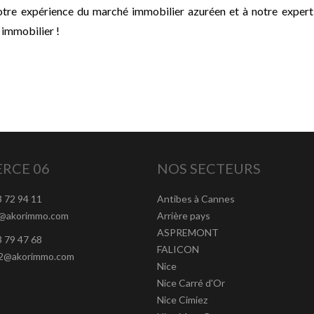
otre expérience du marché immobilier azuréen et à notre exper
 immobilier !
RCE 06
NOS SECTEURS
3 72 94 11
Antibes à Cannes
t@akorimmo.com
Arrière pays
ASPREMONT
3 79 47 68
FALICON
t2@akorimmo.com
Nice
Nice Carré d'Or
Nice Cimiez