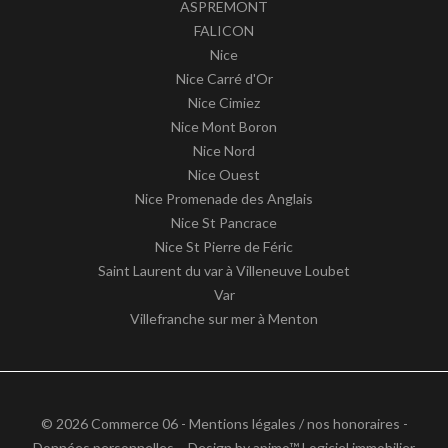
ASPREMONT
FALICON
Nice
Nice Carré d'Or
Nice Cimiez
Nice Mont Boron
Nice Nord
Nice Ouest
Nice Promenade des Anglais
Nice St Pancrace
Nice St Pierre de Féric
Saint Laurent du var à Villeneuve Loubet
Var
Villefranche sur mer à Menton
© 2026 Commerce 06 -
Mentions légales / nos honoraires
-
Données personnelles
– Design by
apimo™ Logiciel immobilier