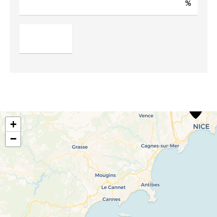
%
+
−