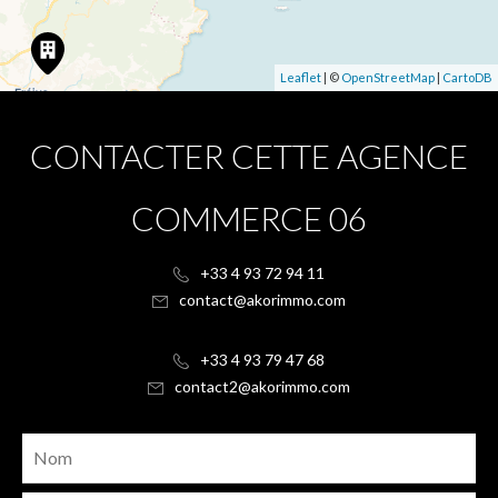
Leaflet
| ©
OpenStreetMap
|
CartoDB
CONTACTER CETTE AGENCE
COMMERCE 06
+33 4 93 72 94 11
contact@akorimmo.com
+33 4 93 79 47 68
contact2@akorimmo.com