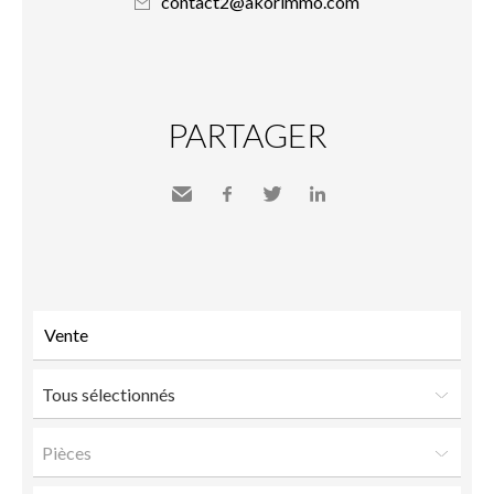
contact2@akorimmo.com
PARTAGER
Envoyer
Facebook
Twitter
LinkedIn
à un
ami
Tous sélectionnés
Pièces