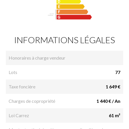
INFORMATIONS LÉGALES
Honoraires à charge vendeur
Lots
77
Taxe foncière
1 649 €
Charges de copropriété
1 440 € / An
Loi Carrez
61 m²