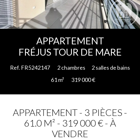
Ajouter à la sélection
APPARTEMENT
FRÉJUS TOUR DE MARE
Ref. FR5242147
2 chambres
2 salles de bains
61 m²
319 000 €
APPARTEMENT - 3 PIÈCES -
61.0 M² - 319 000 € - À
VENDRE