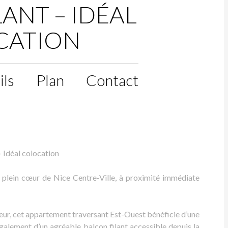
ANT – IDÉAL
CATION
ils
Plan
Contact
– Idéal colocation
plein cœur de Nice Centre-Ville, à proximité immédiate
seur, cet appartement traversant Est-Ouest bénéficie d’une
 également d’un agréable balcon filant accessible depuis la