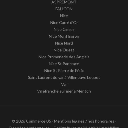
ASPREMONT
FALICON
Nice
Nice Carré d'Or
Nice Cimiez
Nice Mont Boron
Nice Nord
Nice Ouest
Nice Promenade des Anglais
Nice St Pancrace
Nice St Pierre de Féric
Saint Laurent du var à Villeneuve Loubet
Var
Villefranche sur mer à Menton
© 2026 Commerce 06 -
Mentions légales / nos honoraires
-
Données personnelles
– Design by
apimo™ Logiciel immobilier