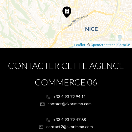
Leaflet
| ©
OpenStreetMap
|
CartoDB
CONTACTER CETTE AGENCE
COMMERCE 06
+33 4 93 72 94 11
contact@akorimmo.com
+33 4 93 79 47 68
contact2@akorimmo.com