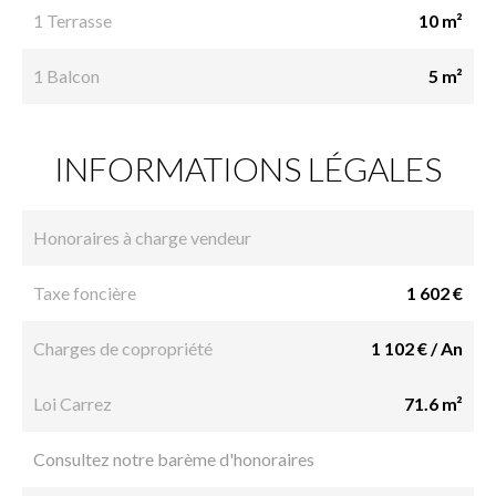
1 Terrasse
10 m²
1 Balcon
5 m²
INFORMATIONS LÉGALES
Honoraires à charge vendeur
Taxe foncière
1 602 €
Charges de copropriété
1 102 € / An
Loi Carrez
71.6 m²
Consultez notre barème d'honoraires