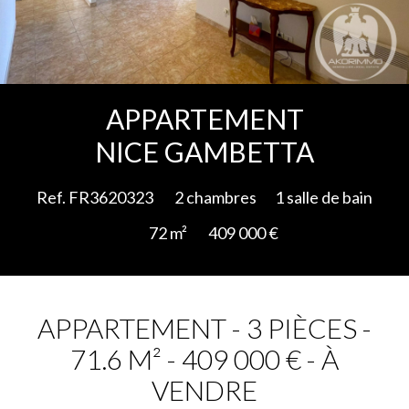
Ajouter à la sélection
APPARTEMENT
NICE GAMBETTA
Ref. FR3620323
2 chambres
1 salle de bain
72 m²
409 000 €
APPARTEMENT - 3 PIÈCES -
71.6 M² - 409 000 € - À
VENDRE