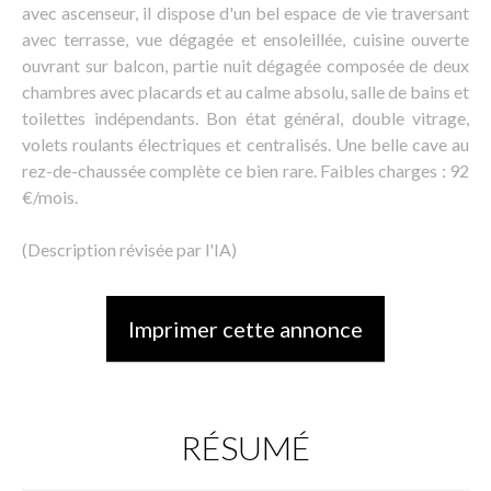
avec ascenseur, il dispose d'un bel espace de vie traversant
avec terrasse, vue dégagée et ensoleillée, cuisine ouverte
ouvrant sur balcon, partie nuit dégagée composée de deux
chambres avec placards et au calme absolu, salle de bains et
toilettes indépendants. Bon état général, double vitrage,
volets roulants électriques et centralisés. Une belle cave au
rez-de-chaussée complète ce bien rare. Faibles charges : 92
€/mois.
(Description révisée par l'IA)
Imprimer cette annonce
RÉSUMÉ