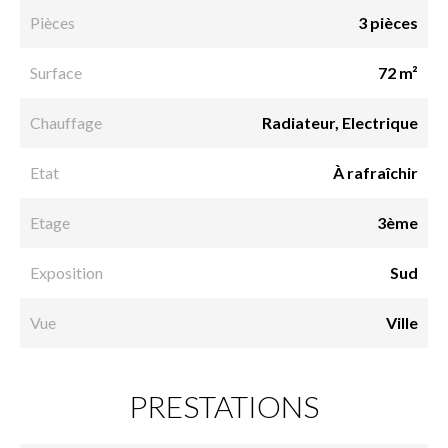
Pièces
3 pièces
Surface
72 m²
Chauffage
Radiateur, Electrique
Etat
À rafraîchir
Etage
3ème
Exposition
Sud
Vue
Ville
PRESTATIONS