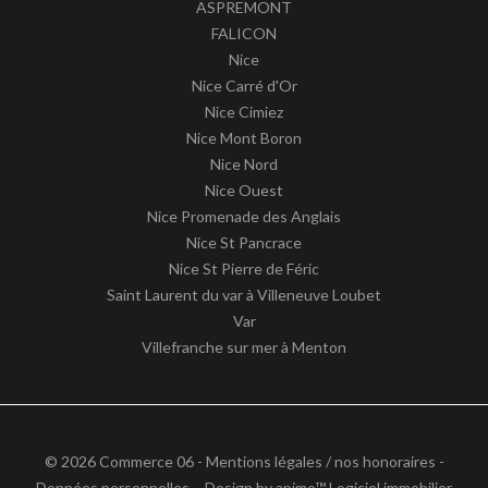
ASPREMONT
FALICON
Nice
Nice Carré d'Or
Nice Cimiez
Nice Mont Boron
Nice Nord
Nice Ouest
Nice Promenade des Anglais
Nice St Pancrace
Nice St Pierre de Féric
Saint Laurent du var à Villeneuve Loubet
Var
Villefranche sur mer à Menton
© 2026 Commerce 06 -
Mentions légales / nos honoraires
-
Données personnelles
– Design by
apimo™ Logiciel immobilier