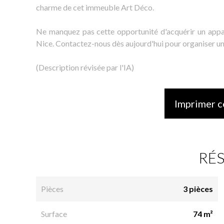
charme de cet immeuble Art Déco.
Ne manquez pas cette opportunité d'acquérir un appar
Nice. Contactez-nous dès aujourd'hui pour organiser une
(Description révisée par l'IA)
Imprimer c
RÉ
Pièces
3 pièces
Surface
74 m²