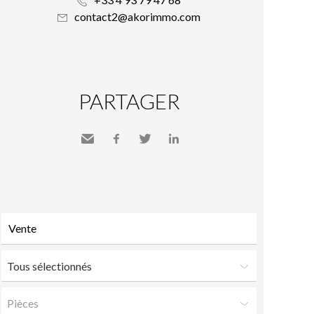
contact2@akorimmo.com
PARTAGER
Envoyer
Facebook
Twitter
LinkedIn
à un
ami
Tous sélectionnés
Pièces