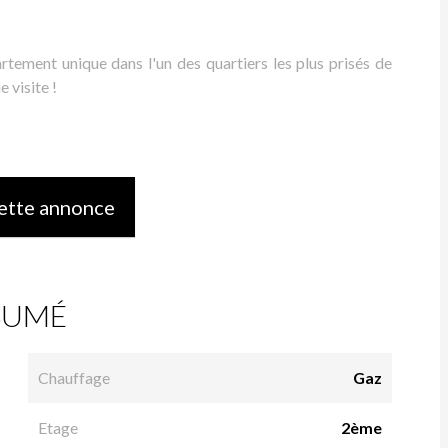
tement unique dans l'un des quartiers les plus prisés de
 visite !
ette annonce
SUMÉ
Chauffage
Gaz
Etage
2ème