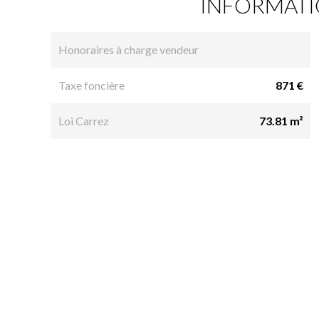
INFORMATI
Honoraires à charge vendeur
Taxe foncière
871 €
Loi Carrez
73.81 m²