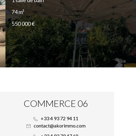
1 salle de bain
74 m²
550 000 €
COMMERCE 06
+33 4 93 72 94 11
contact@akorimmo.com
+33 4 93 79 47 68