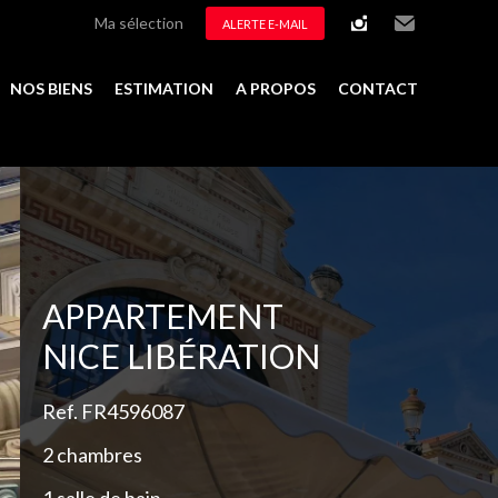
Ma sélection
ALERTE E-MAIL
instagram
Email
NOS BIENS
ESTIMATION
A PROPOS
CONTACT
Ajouter à la sélection
APPARTEMENT
NICE LIBÉRATION
Ref. FR4596087
2 chambres