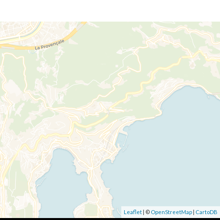
Leaflet
| ©
OpenStreetMap
|
CartoDB