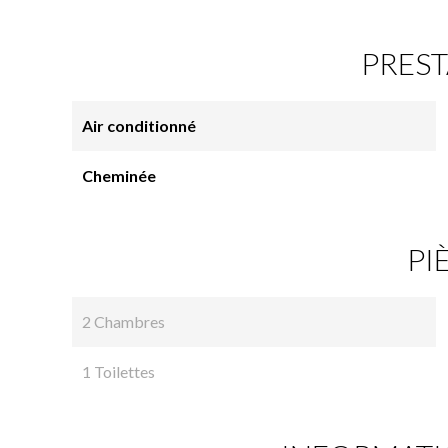
PREST
Air conditionné
Cheminée
PI
2 Chambres
1 Toilettes