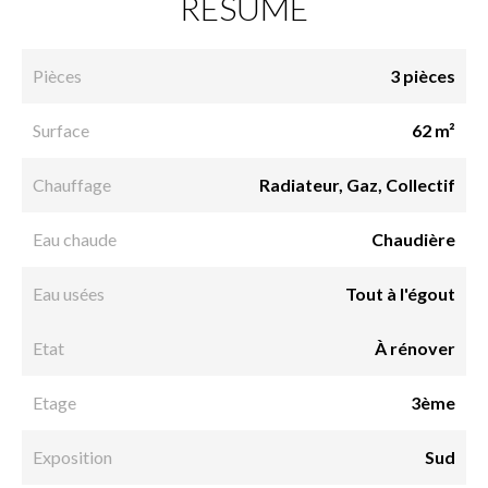
RÉSUMÉ
Pièces
3 pièces
Surface
62 m²
Chauffage
Radiateur, Gaz, Collectif
Eau chaude
Chaudière
Eau usées
Tout à l'égout
Etat
À rénover
Etage
3ème
Exposition
Sud