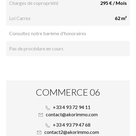
Charges de copropriété
295 € / Mois
Loi Carrez
62 m²
Consultez notre barème d'honoraires
Pas de procédure en cours
COMMERCE 06
+33 4 93 72 94 11
contact@akorimmo.com
+33 4 93 79 47 68
contact2@akorimmo.com