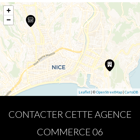
+
−
Leaflet
| ©
OpenStreetMap
|
CartoDB
CONTACTER CETTE AGENCE
COMMERCE 06