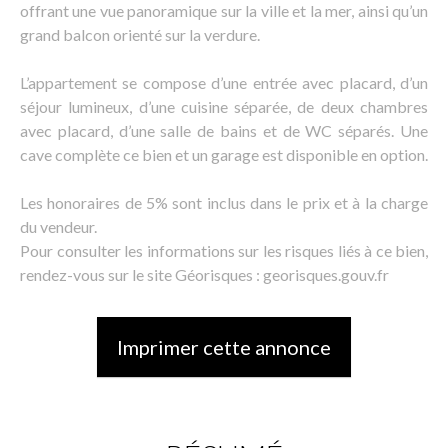
offrant une vue panoramique sur la ville et la mer, ainsi qu’un
grand balcon orienté sur la verdure.
L’appartement se compose d’une entrée avec placard, d’un
séjour lumineux, d’une cuisine séparée, de deux chambres
avec placard, d’une salle de bains et de WC séparés. Une
cave complète ce bien et un garage est disponible en option.
Les honoraires de 5% sont inclus dans le prix et à la charge
du vendeur.
Pour consulter les informations sur les risques liés à ce bien,
rendez-vous sur le site Géorisques : georisques.gouv.fr
Imprimer cette annonce