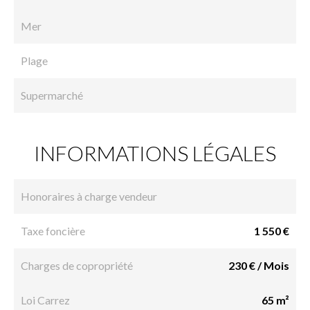
Mer
Plage
Supermarché
INFORMATIONS LÉGALES
Honoraires à charge vendeur
Taxe foncière
1 550 €
Charges de copropriété
230 € / Mois
Loi Carrez
65 m²