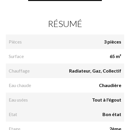
RÉSUMÉ
Pièces
3 pièces
Surface
65 m²
Chauffage
Radiateur, Gaz, Collectif
Eau chaude
Chaudière
Eau usées
Tout à l'égout
Etat
Bon état
Etage
2ème