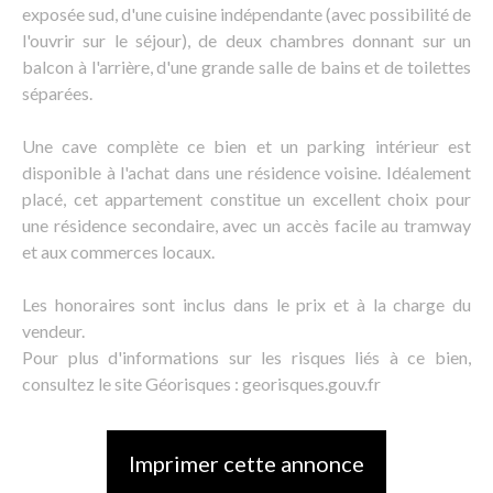
exposée sud, d'une cuisine indépendante (avec possibilité de
l'ouvrir sur le séjour), de deux chambres donnant sur un
balcon à l'arrière, d'une grande salle de bains et de toilettes
séparées.
Une cave complète ce bien et un parking intérieur est
disponible à l'achat dans une résidence voisine. Idéalement
placé, cet appartement constitue un excellent choix pour
une résidence secondaire, avec un accès facile au tramway
et aux commerces locaux.
Les honoraires sont inclus dans le prix et à la charge du
vendeur.
Pour plus d'informations sur les risques liés à ce bien,
consultez le site Géorisques : georisques.gouv.fr
Imprimer cette annonce