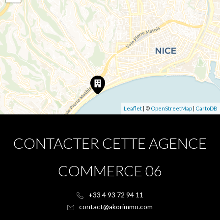
Leaflet
| ©
OpenStreetMap
|
CartoDB
CONTACTER CETTE AGENCE
COMMERCE 06
+33 4 93 72 94 11
contact@akorimmo.com