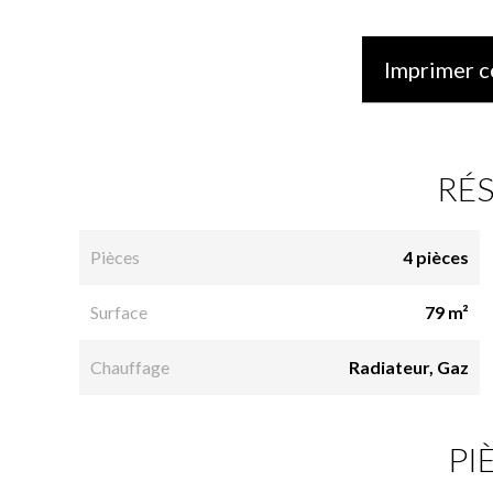
Imprimer c
RÉ
Pièces
4 pièces
Surface
79 m²
Chauffage
Radiateur, Gaz
PI