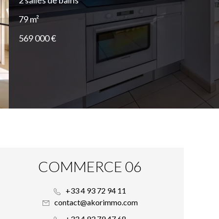
2 salles de bains
79 m²
569 000 €
COMMERCE 06
+33 4 93 72 94 11
contact@akorimmo.com
+33 4 93 79 47 68