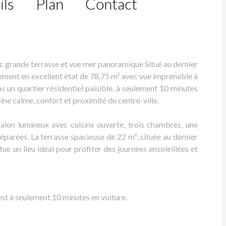
ils
Plan
Contact
grande terrasse et vue mer panoramique Situé au dernier
ement en excellent état de 78,75 m² avec vue imprenable à
ns un quartier résidentiel paisible, à seulement 10 minutes
ne calme, confort et proximité du centre-ville.
alon lumineux avec cuisine ouverte, trois chambres, une
 séparées. La terrasse spacieuse de 22 m², située au dernier
ue un lieu idéal pour profiter des journées ensoleillées et
est à seulement 10 minutes en voiture.