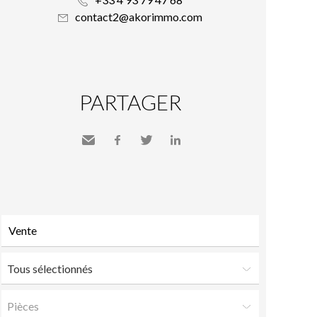
contact2@akorimmo.com
PARTAGER
Envoyer
Facebook
Twitter
LinkedIn
à un
ami
Tous sélectionnés
Pièces