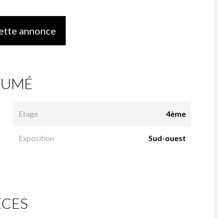
ette annonce
SUMÉ
Etage
4ème
Exposition
Sud-ouest
ÈCES