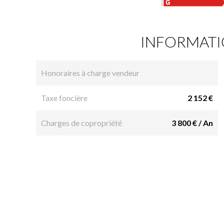
INFORMATI
Honoraires à charge vendeur
Taxe foncière
2 152 €
Charges de copropriété
3 800 € / An