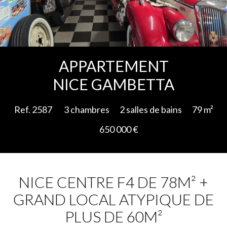
Ajouter à la sélection
APPARTEMENT
NICE GAMBETTA
Ref. 2587
3 chambres
2 salles de bains
79 m²
650 000 €
NICE CENTRE F4 DE 78M² +
GRAND LOCAL ATYPIQUE DE
PLUS DE 60M²