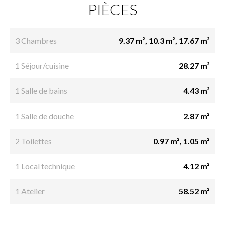
PIÈCES
3 Chambres
9.37 m², 10.3 m², 17.67 m²
1 Séjour/cuisine
28.27 m²
1 Salle de bains
4.43 m²
1 Salle de douche
2.87 m²
2 Toilettes
0.97 m², 1.05 m²
1 Local technique
4.12 m²
1 Atelier
58.52 m²