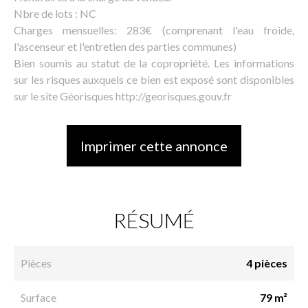
Nbre de lots : NC
Charges mensuelles: 283€ (comprenant l'eau froide,
l'ascenseur et l'entretien des parties communes)
Bien soumis au statut de la copropriété. Les informations
sur les risques auxquels ce bien est exposé sont disponibles
sur le site Géorisques http://georisques.gouv.fr
Imprimer cette annonce
RÉSUMÉ
Pièces
4 pièces
Surface
79 m²