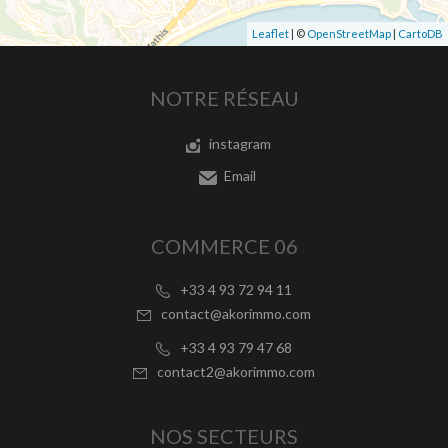
Leaflet
| ©
OpenStreetMap
|
CartoDB
NOTRE RÉSEAU
instagram
Email
COMMERCE 06
+33 4 93 72 94 11
contact@akorimmo.com
+33 4 93 79 47 68
contact2@akorimmo.com
NOS SECTEURS