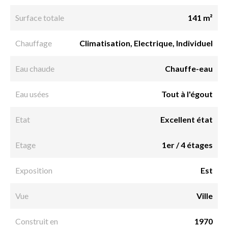
Surface totale
141 m²
Chauffage
Climatisation, Electrique, Individuel
Eau chaude
Chauffe-eau
Eau usées
Tout à l'égout
Etat
Excellent état
Etage
1er / 4 étages
Exposition
Est
Vue
Ville
Construit en
1970