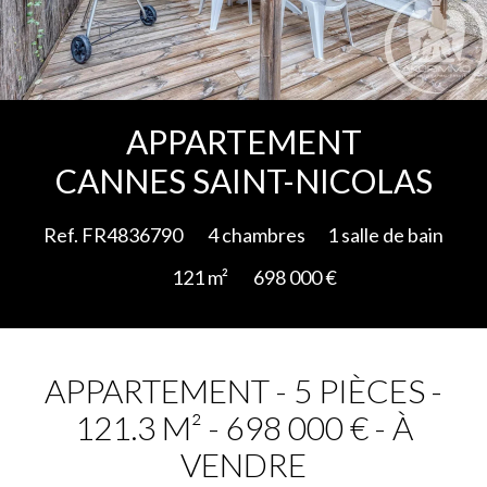
Ajouter à la sélection
APPARTEMENT
CANNES SAINT-NICOLAS
Ref. FR4836790
4 chambres
1 salle de bain
121 m²
698 000 €
APPARTEMENT - 5 PIÈCES -
121.3 M² - 698 000 € - À
VENDRE