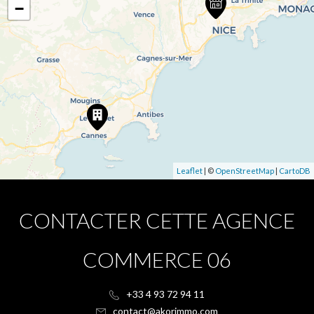
−
Leaflet
| ©
OpenStreetMap
|
CartoDB
CONTACTER CETTE AGENCE
COMMERCE 06
+33 4 93 72 94 11
contact@akorimmo.com