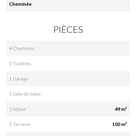
Cheminée
PIÈCES
4 Chambres
2 Toilettes
1 Garage
1 Salle de bains
1 Séjour
49 m²
1 Terrasse
100 m²