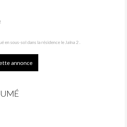
!
 en sous-sol dans la résidence le Jalna 2 .
ette annonce
SUMÉ