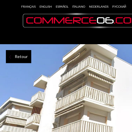
FRANÇAIS
ENGLISH
ESPAÑOL
ITALIANO
NEDERLANDS
РУССКИЙ
Retour