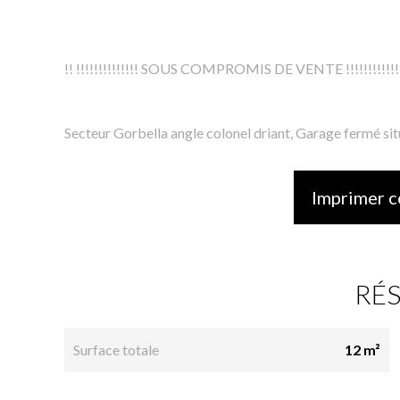
!! !!!!!!!!!!!!!! SOUS COMPROMIS DE VENTE !!!!!!!!!!!!
Secteur Gorbella angle colonel driant, Garage fermé situé
Imprimer c
RÉ
Surface totale
12 m²