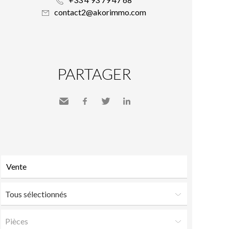
contact2@akorimmo.com
PARTAGER
Envoyer
Facebook
Twitter
LinkedIn
à un
ami
Tous sélectionnés
Pièces