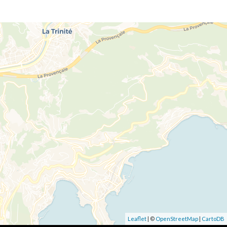
Leaflet
| ©
OpenStreetMap
|
CartoDB