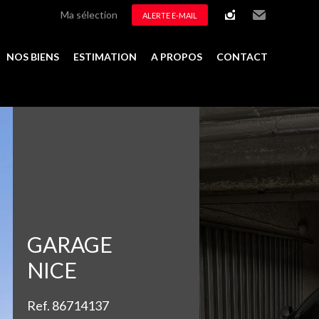
Ma sélection
ALERTE E-MAIL
instagram
Email
NOS BIENS
ESTIMATION
A PROPOS
CONTACT
Ajouter à la sélection
GARAGE
NICE
Ref. 86714137