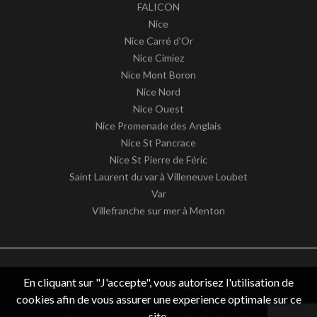
FALICON
Nice
Nice Carré d'Or
Nice Cimiez
Nice Mont Boron
Nice Nord
Nice Ouest
Nice Promenade des Anglais
Nice St Pancrace
Nice St Pierre de Féric
Saint Laurent du var à Villeneuve Loubet
Var
Villefranche sur mer à Menton
En cliquant sur "J'accepte", vous autorisez l'utilisation de
© 2026 Commerce 06 -
Mentions légales / nos honoraires
-
cookies afin de vous assurer une experience optimale sur ce
Données personnelles
– Design by
apimo™ Logiciel immobilier
site.