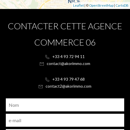
Leaflet
| ©
OpenStreetMap
|
CartoDB
CONTACTER CETTE AGENCE
COMMERCE 06
+33 4 93 72 94 11
contact@akorimmo.com
+33 4 93 79 47 68
contact2@akorimmo.com