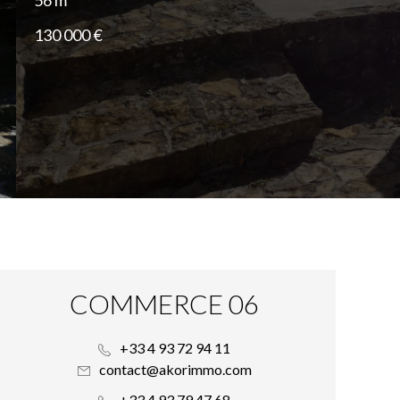
56 m²
130 000 €
COMMERCE 06
+33 4 93 72 94 11
contact@akorimmo.com
+33 4 93 79 47 68