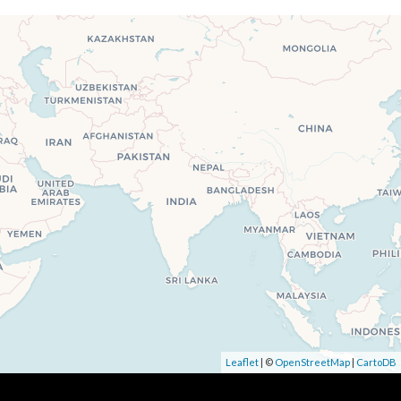
Leaflet
| ©
OpenStreetMap
|
CartoDB