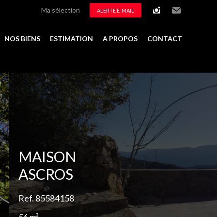
Ma sélection
ALERTE E-MAIL
instagram
Email
NOS BIENS
ESTIMATION
A PROPOS
CONTACT
Ajouter à la sélection
MAISON
ASCROS
Ref. 85584158