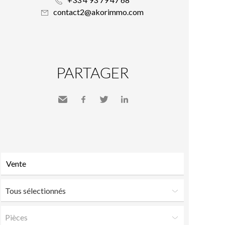
contact2@akorimmo.com
PARTAGER
Envoyer
Facebook
Twitter
LinkedIn
à un
ami
Tous sélectionnés
Pièces