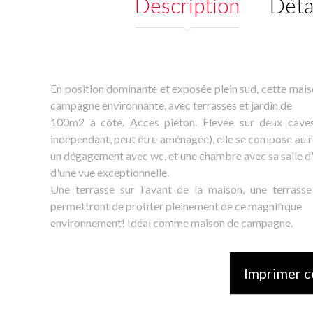
Description
Déta
En position dominante et exposée plein sud, cette mais
campagne environnante, avec terrasses et jardin de
100m2 à côté. Accès piéton. Elevée sur deux caves
indépendant, peut être aménagée), elle se compose au r
un dégagement avec wc, et une chambre avec sa salle d'
d'une vue exceptionnelle.
Une terrasse sur l'avant de la maison, une terrass
permettront de profiter pleinement de ce magnifique
environnement! Idéal comme maison de campagne.
Imprimer c