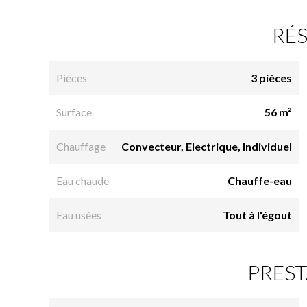
RÉ
Pièces
3 pièces
Surface
56 m²
Chauffage
Convecteur, Electrique, Individuel
Eau chaude
Chauffe-eau
Eau usées
Tout à l'égout
PREST