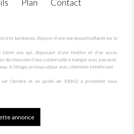
ils
Plan
Contact
on très lumineuse, dispose d'une vue époustouflante sur la
 (dont une qui, disposant d'une fenêtre et d'un accès
ez de chaussée d'une cuisine salle à manger avec placards,
eau. A l'étage, un beau séjour avec cheminée bénéficiant
e sur l'arrière et un jardin de 100m2 à proximité vous
ette annonce