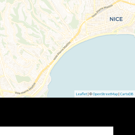
Leaflet
| ©
OpenStreetMap
|
CartoDB