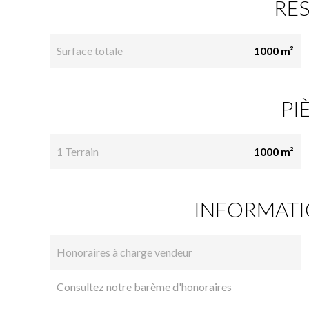
RÉ
Surface totale
1000 m²
PI
1 Terrain
1000 m²
INFORMATI
Honoraires à charge vendeur
Consultez notre barème d'honoraires