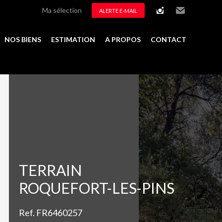
Ma sélection
ALERTE E-MAIL
instagram
Email
NOS BIENS
ESTIMATION
A PROPOS
CONTACT
Ajouter à la sélection
TERRAIN
ROQUEFORT-LES-PINS
Ref. FR6460257