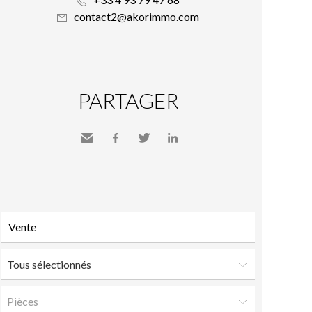
contact2@akorimmo.com
PARTAGER
Envoyer
Facebook
Twitter
LinkedIn
à un
ami
Tous sélectionnés
Pièces