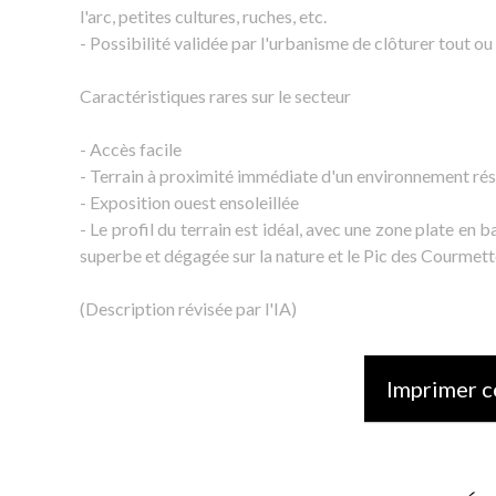
l'arc, petites cultures, ruches, etc.
- Possibilité validée par l'urbanisme de clôturer tout ou 
Caractéristiques rares sur le secteur
- Accès facile
- Terrain à proximité immédiate d'un environnement rési
- Exposition ouest ensoleillée
- Le profil du terrain est idéal, avec une zone plate en
superbe et dégagée sur la nature et le Pic des Courmett
(Description révisée par l'IA)
Imprimer c