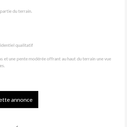
partie du terrain.
dentiel qualitatif
 bas et une pente modérée offrant au haut du terrain une vue
es.
ette annonce