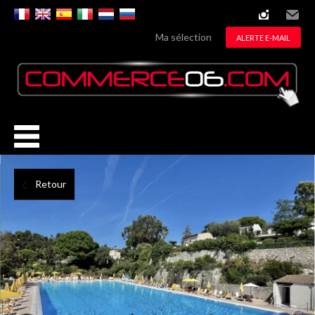
instagram
Email
Ma sélection
ALERTE E-MAIL
Retour