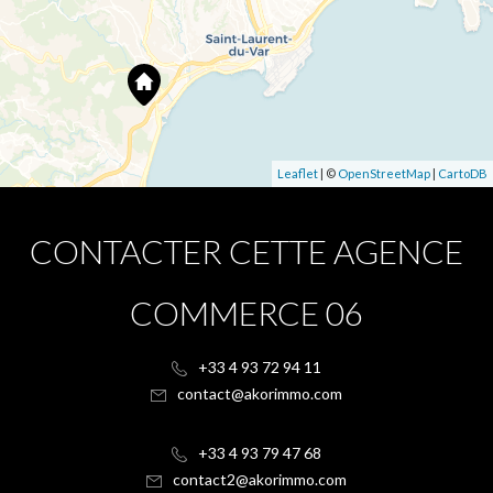
Leaflet
| ©
OpenStreetMap
|
CartoDB
CONTACTER CETTE AGENCE
COMMERCE 06
+33 4 93 72 94 11
contact@akorimmo.com
+33 4 93 79 47 68
contact2@akorimmo.com