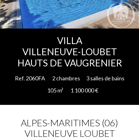
Ajouter à la sélection
VILLA
VILLENEUVE-LOUBET
HAUTS DE VAUGRENIER
Ref. 2060FA
2 chambres
3 salles de bains
105 m²
1 100 000 €
ALPES-MARITIMES (06)
VILLENEUVE LOUBET