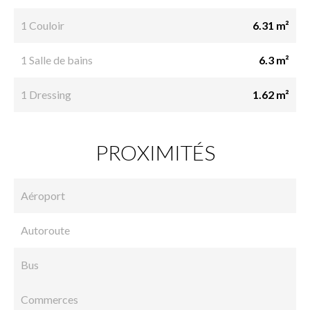
1 Couloir
6.31 m²
1 Salle de bains
6.3 m²
1 Dressing
1.62 m²
PROXIMITÉS
Aéroport
Autoroute
Bus
Commerces