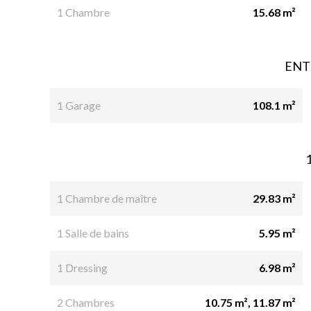
1 Chambre
15.68 m²
ENT
1 Garage
108.1 m²
1 Chambre de maître
29.83 m²
1 Salle de bains
5.95 m²
1 Dressing
6.98 m²
2 Chambres
10.75 m², 11.87 m²