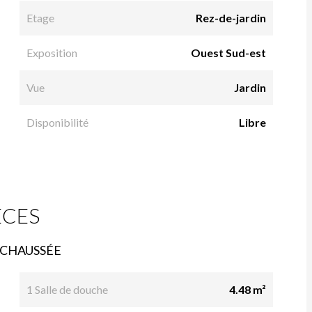
Etage
Rez-de-jardin
Exposition
Ouest Sud-est
Vue
Jardin
Disponibilité
Libre
ÈCES
-CHAUSSÉE
1 Salle de douche
4.48 m²