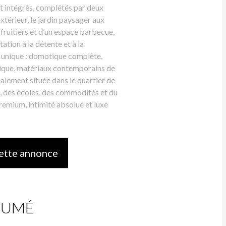
nt intégrés, complétés par deux
térieur, le jardin paysager aux
fruitiers et d’un espace barbecue,
ation à la détente et à la
en unique : domotique complète,
trique, matériaux contemporains de
éalement située dans le quartier de
, des écoles, des commodités et du
emium, intimité absolue et luxe
ette annonce
SUMÉ