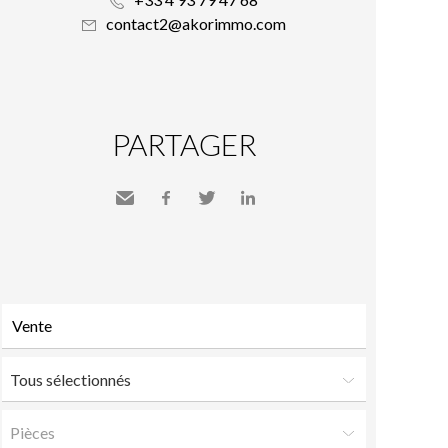
contact2@akorimmo.com
PARTAGER
Envoyer
Facebook
Twitter
LinkedIn
à un
ami
Tous sélectionnés
Pièces