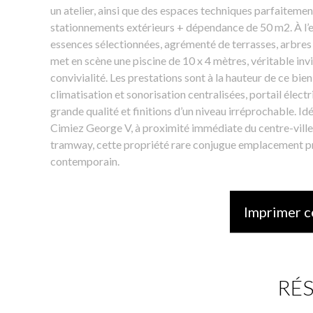
un atelier, ainsi que des espaces techniques parfaiteme
stationnements extérieurs + dépendance de 50 m2. À l’ex
essences sélectionnées, agrémenté de terrasses, arbres 
met en scène une piscine de 10 x 4 mètres, véritable invit
convivialité. Les prestations sont à la hauteur de ce bi
climatisation et sonorisation centralisées, portail élec
grande qualité et finitions d’un niveau irréprochable. Id
Cimiez George V, à proximité immédiate du centre-ville
tramway, cette propriété rare conjugue emplacement pr
contemporain.
Imprimer c
RÉ