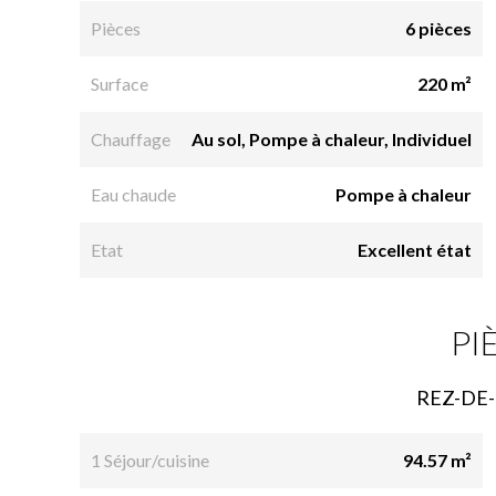
Pièces
6 pièces
Surface
220 m²
Chauffage
Au sol, Pompe à chaleur, Individuel
Eau chaude
Pompe à chaleur
Etat
Excellent état
PI
REZ-DE
1 Séjour/cuisine
94.57 m²