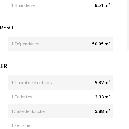
1 Buanderie
8.51 m²
RESOL
1 Dépendance
50.05 m²
1ER
1 Chambre d'enfants
9.82 m²
1 Toilettes
2.33 m²
1 Salle de douche
3.88 m²
1 Solarium