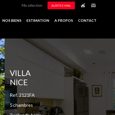
Ma sélection
ALERTE E-MAIL
instagram
Email
NOS BIENS
ESTIMATION
A PROPOS
CONTACT
Ajouter à la sélection
VILLA
NICE
Ref. 2121FA
5 chambres