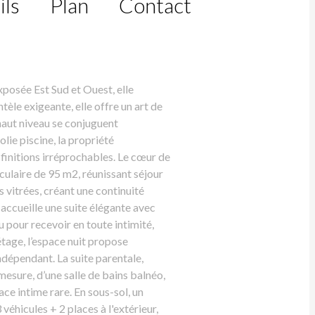
ils
Plan
Contact
exposée Est Sud et Ouest, elle
èle exigeante, elle offre un art de
 haut niveau se conjuguent
lie piscine, la propriété
finitions irréprochables. Le cœur de
aculaire de 95 m2, réunissant séjour
s vitrées, créant une continuité
 accueille une suite élégante avec
u pour recevoir en toute intimité,
étage, l’espace nuit propose
ndépendant. La suite parentale,
mesure, d’une salle de bains balnéo,
ace intime rare. En sous-sol, un
éhicules + 2 places à l'extérieur,