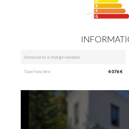
INFORMATI
Honoraires à charge vendeur
Taxe foncière
4 076 €