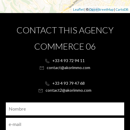
Leaflet
| ©
OpenStreetMap
|
CartoDB
CONTACT THIS AGENCY
COMMERCE 06
+33 4 93 72 94 11
contact@akorimmo.com
+33 4 93 79 47 68
contact2@akorimmo.com