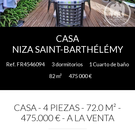
Add to selection
CASA
NIZA SAINT-BARTHÉLÉMY
Ref. FR4546094
3 dormitorios
1 Cuarto de baño
82 m²
475 000 €
CASA - 4 PIEZAS - 72.0 M² -
475.000 € - A LA VENTA