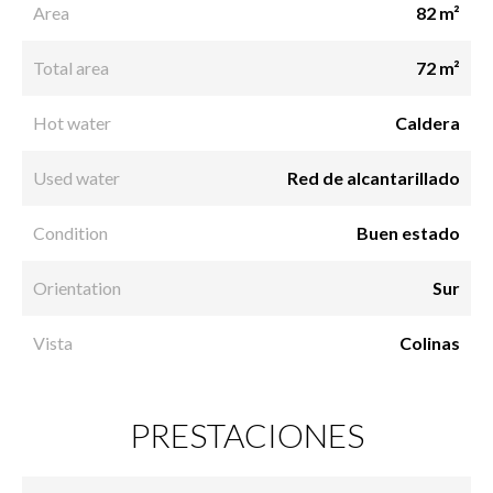
Area
82 m²
Total area
72 m²
Hot water
Caldera
Used water
Red de alcantarillado
Condition
Buen estado
Orientation
Sur
Vista
Colinas
PRESTACIONES