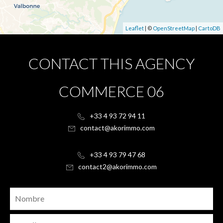
Leaflet
| ©
OpenStreetMap
|
CartoDB
CONTACT THIS AGENCY
COMMERCE 06
+33 4 93 72 94 11
contact@akorimmo.com
+33 4 93 79 47 68
contact2@akorimmo.com