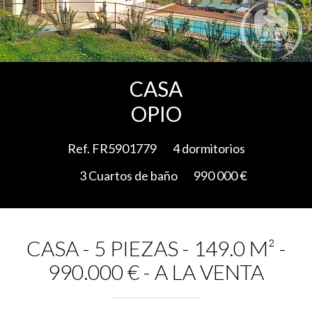
Add to selection
CASA
OPIO
Ref. FR5901779
4 dormitorios
3 Cuartos de baño
990 000 €
CASA - 5 PIEZAS - 149.0 M² -
990.000 € - A LA VENTA