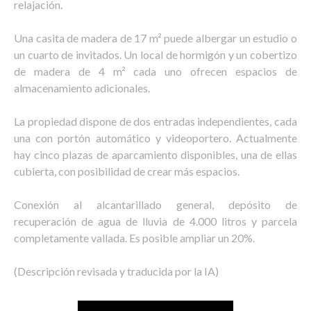
relajación.
Una casita de madera de 17 m² puede albergar un estudio o
un cuarto de invitados. Un local de hormigón y un cobertizo
de madera de 4 m² cada uno ofrecen espacios de
almacenamiento adicionales.
La propiedad dispone de dos entradas independientes, cada
una con portón automático y videoportero. Actualmente
hay cinco plazas de aparcamiento disponibles, una de ellas
cubierta, con posibilidad de crear más espacios.
Conexión al alcantarillado general, depósito de
recuperación de agua de lluvia de 4.000 litros y parcela
completamente vallada. Es posible ampliar un 20%.
(Descripción revisada y traducida por la IA)