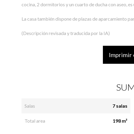
cocina, 2 dormitorios y un cuarto de ducha con aseo, es
La casa también dispone de plazas de aparcamiento par
(Descripción revisada y traducida por la IA)
Imprimir 
SUM
Salas
7 salas
Total area
198 m²