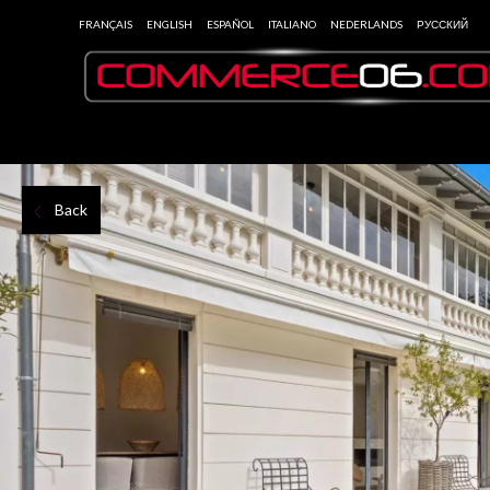
FRANÇAIS
ENGLISH
ESPAÑOL
ITALIANO
NEDERLANDS
РУССКИЙ
Back