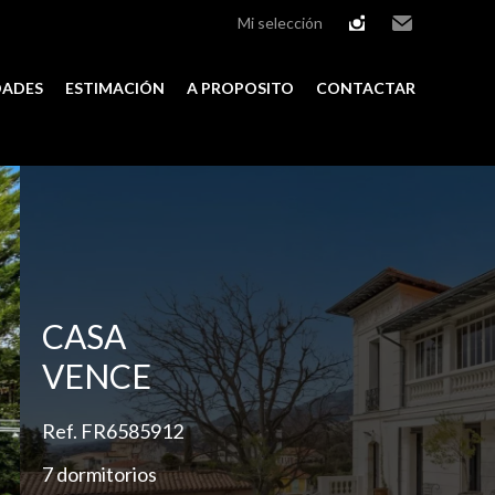
Mi selección
instagram
Email
DADES
ESTIMACIÓN
A PROPOSITO
CONTACTAR
Add to selection
CASA
VENCE
Ref. FR6585912
7 dormitorios