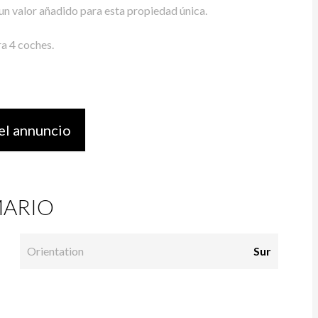
 un valor añadido para esta propiedad única.
a 4 coches.
el annuncio
ARIO
Orientation
Sur