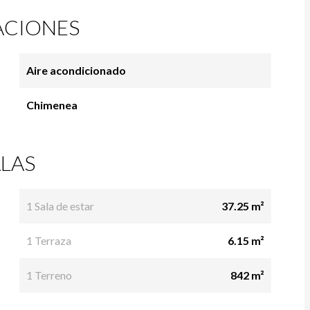
ACIONES
Aire acondicionado
Chimenea
LAS
1 Sala de estar
37.25 m²
1 Terraza
6.15 m²
1 Terreno
842 m²