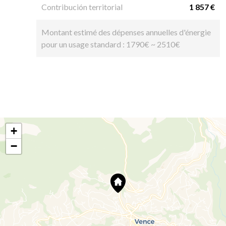
Contribución territorial
1 857 €
Montant estimé des dépenses annuelles d'énergie
pour un usage standard : 1790€ ~ 2510€
+
−