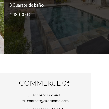
3 Cuartos de baño
1 480 000 €
COMMERCE 06
+33 4 93 72 94 11
contact@akorimmo.com
+33 4 93 79 47 68