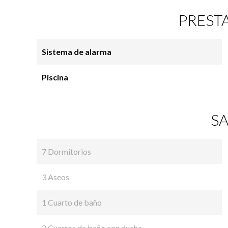
PREST
Sistema de alarma
Piscina
SA
7 Dormitorios
3 Aseos
1 Cuarto de baño
2 Cuartos de baño con ducha