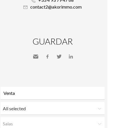
contact2@akorimmo.com
GUARDAR
Send
Facebook
Twitter
LinkedIn
to a
friend
All selected
Salas