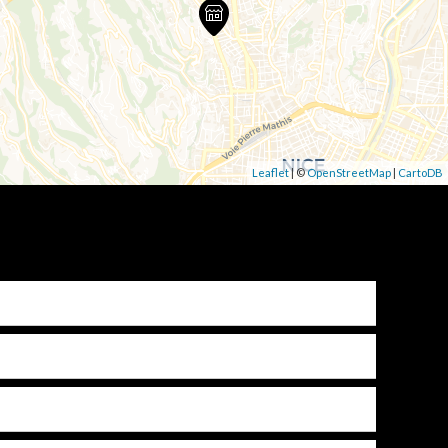
Leaflet
| ©
OpenStreetMap
|
CartoDB