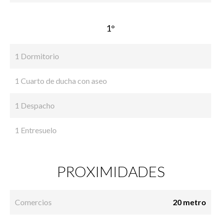
1°
1 Dormitorio
1 Cuarto de ducha con aseo
1 Despacho
1 Entresuelo
PROXIMIDADES
Comercios
20 metro