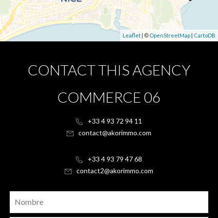
Leaflet
| ©
OpenStreetMap
|
CartoDB
CONTACT THIS AGENCY
COMMERCE 06
+33 4 93 72 94 11
contact@akorimmo.com
+33 4 93 79 47 68
contact2@akorimmo.com