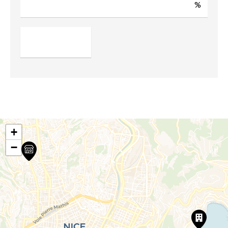
%
+
−