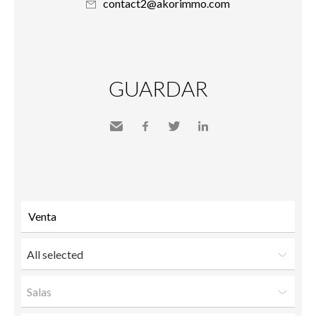
contact2@akorimmo.com
GUARDAR
Send
Facebook
Twitter
LinkedIn
to a
friend
All selected
Salas