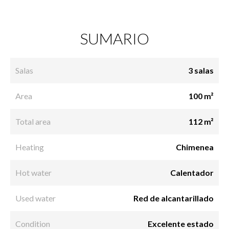
SUMARIO
Salas
3 salas
Area
100 m²
Total area
112 m²
Heating
Chimenea
Hot water
Calentador
Used water
Red de alcantarillado
Condition
Excelente estado