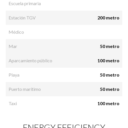
Escuela primaria
Estación TGV
200 metro
Médico
Mar
50 metro
Aparcamiento público
100 metro
Playa
50 metro
Puerto marítimo
50 metro
Taxi
100 metro
ENERGY EFFICIENCY