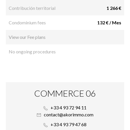
Contribución territorial
1 266 €
Condominium fees
132 € / Mes
View our Fee plans
No ongoing procedures
COMMERCE 06
+33 4 93 72 94 11
contact@akorimmo.com
+33 4 93 79 47 68