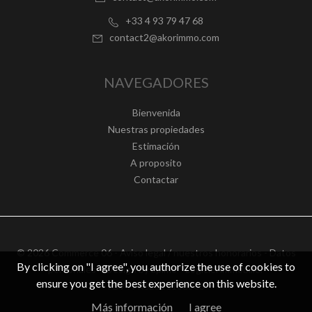
+33 4 93 79 47 68
contact2@akorimmo.com
NAVEGADORES
Bienvenida
Nuestras propiedades
Estimación
A proposito
Contactar
© 2026 Commerce 06 -
Aviso legal / nuestros honorarios
-
Datos
By clicking on "I agree", you authorize the use of cookies to
personales
– Design by
apimo™ Logiciel immobilier
ensure you get the best experience on this website.
IGV : FR62511186363
Más información
I agree