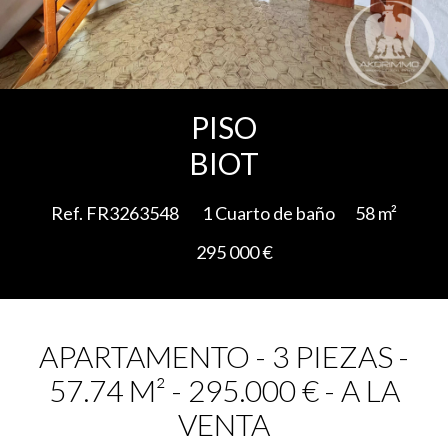
Add to selection
PISO
BIOT
Ref. FR3263548
1 Cuarto de baño
58 m²
295 000 €
APARTAMENTO - 3 PIEZAS -
57.74 M² - 295.000 € - A LA
VENTA