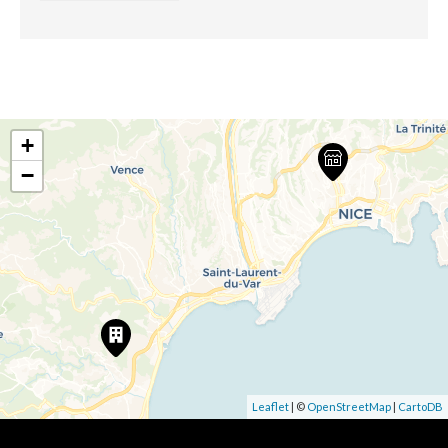
+
−
Leaflet
| ©
OpenStreetMap
|
CartoDB