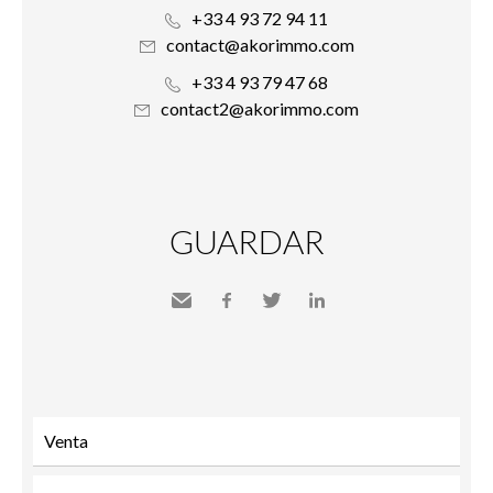
+33 4 93 72 94 11
contact@akorimmo.com
+33 4 93 79 47 68
contact2@akorimmo.com
GUARDAR
Send
Facebook
Twitter
LinkedIn
to a
friend