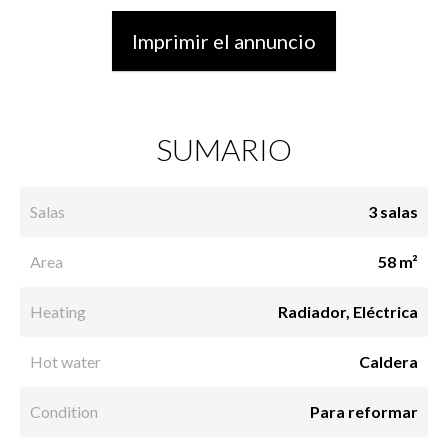
Imprimir el annuncio
SUMARIO
Salas
3 salas
Area
58 m²
Heating
Radiador, Eléctrica
Hot water
Caldera
Condition
Para reformar