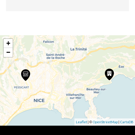
+
−
Leaflet
| ©
OpenStreetMap
|
CartoDB