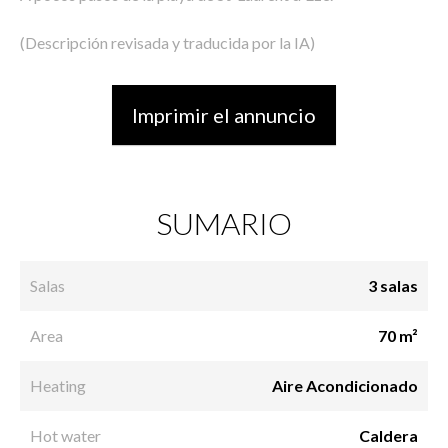
(Descripción revisada y traducida por la IA)
Imprimir el annuncio
SUMARIO
Salas
3 salas
Area
70 m²
Heating
Aire Acondicionado
Hot water
Caldera