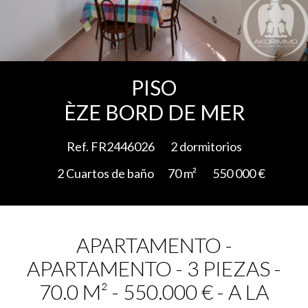
Add to selection
PISO
ÈZE BORD DE MER
Ref. FR2446026
2 dormitorios
2 Cuartos de baño
70 m²
550 000 €
APARTAMENTO -
APARTAMENTO - 3 PIEZAS -
70.0 M² - 550.000 € - A LA