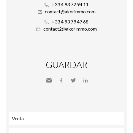
+33 4 93 72 94 11
contact@akorimmo.com
+33 4 93 79 47 68
contact2@akorimmo.com
GUARDAR
Send
Facebook
Twitter
LinkedIn
to a
friend