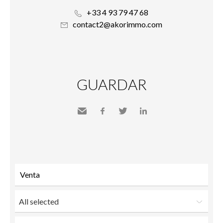
+33 4 93 79 47 68
contact2@akorimmo.com
GUARDAR
Send
Facebook
Twitter
LinkedIn
to a
friend
All selected