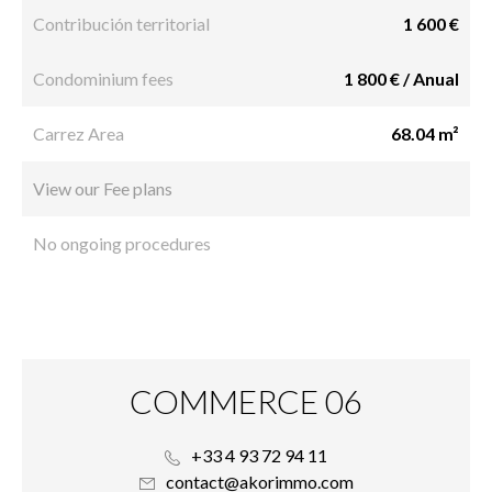
Contribución territorial
1 600 €
Condominium fees
1 800 € / Anual
Carrez Area
68.04 m²
View our Fee plans
No ongoing procedures
COMMERCE 06
+33 4 93 72 94 11
contact@akorimmo.com