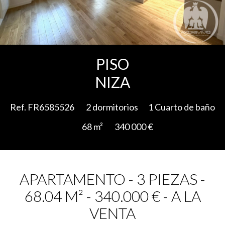
Add to selection
PISO
NIZA
Ref. FR6585526
2 dormitorios
1 Cuarto de baño
68 m²
340 000 €
APARTAMENTO - 3 PIEZAS -
68.04 M² - 340.000 € - A LA
VENTA