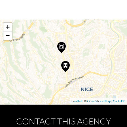
+
−
Leaflet
| ©
OpenStreetMap
|
CartoDB
CONTACT THIS AGENCY