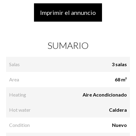
Imprimir el annuncio
SUMARIO
Salas
3 salas
Area
68 m²
Heating
Aire Acondicionado
Hot water
Caldera
Condition
Nuevo