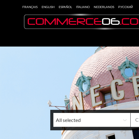
FRANÇAIS
ENGLISH
ESPAÑOL
ITALIANO
NEDERLANDS
РУССКИЙ
All selected