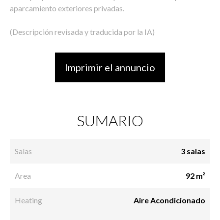
aparcamiento exteriores privadas.
(Descripción revisada y traducida por la IA)
Imprimir el annuncio
SUMARIO
Salas
3 salas
Area
92 m²
Heating
Aire Acondicionado