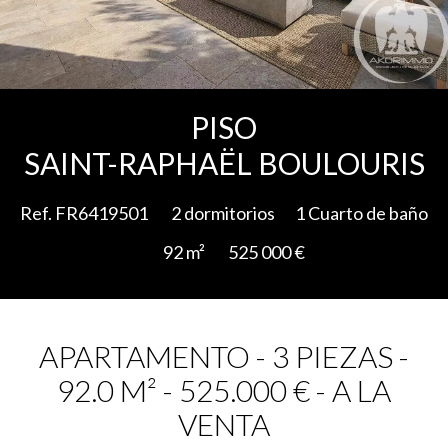
Add to selection
PISO
SAINT-RAPHAËL BOULOURIS
Ref. FR6419501
2 dormitorios
1 Cuarto de baño
92 m²
525 000 €
APARTAMENTO - 3 PIEZAS -
92.0 M² - 525.000 € - A LA
VENTA