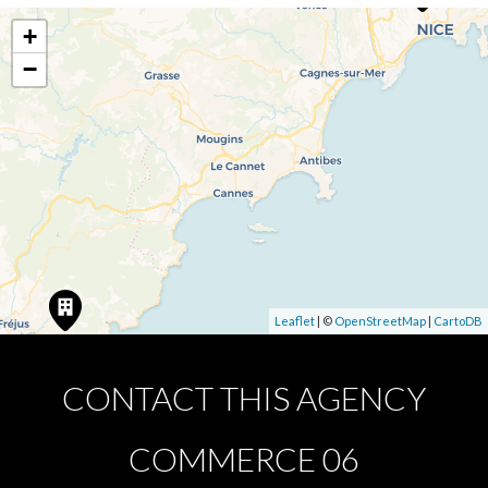
+
−
Leaflet
| ©
OpenStreetMap
|
CartoDB
CONTACT THIS AGENCY
COMMERCE 06