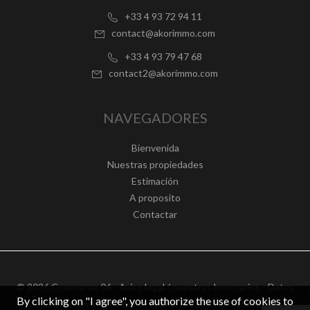
+33 4 93 72 94 11
contact@akorimmo.com
+33 4 93 79 47 68
contact2@akorimmo.com
NAVEGADORES
Bienvenida
Nuestras propiedades
Estimación
A proposito
Contactar
© 2026 Commerce 06 -
Aviso legal / nuestros honorarios
-
Datos
By clicking on "I agree", you authorize the use of cookies to
personales
– Design by
apimo™ Logiciel immobilier