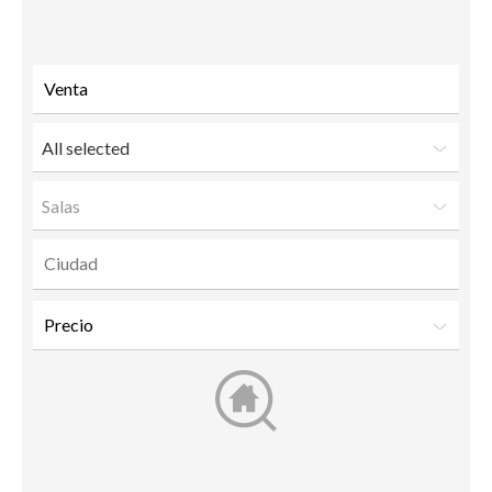
to a
friend
All selected
Salas