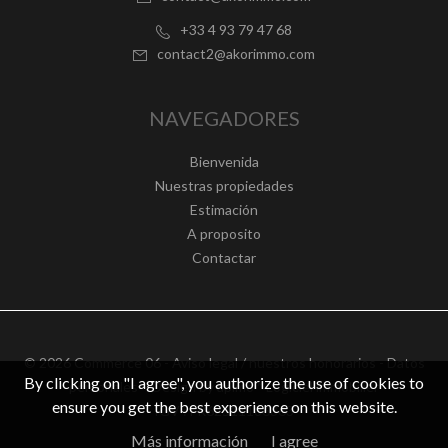
+33 4 93 79 47 68
contact2@akorimmo.com
NAVEGADORES
Bienvenida
Nuestras propiedades
Estimación
A proposito
Contactar
© 2026 Commerce 06 -
Aviso legal / nuestros honorarios
-
Datos
By clicking on "I agree", you authorize the use of cookies to
personales
– Design by
apimo™ Logiciel immobilier
ensure you get the best experience on this website.
IGV : FR62511186363
Más información
I agree