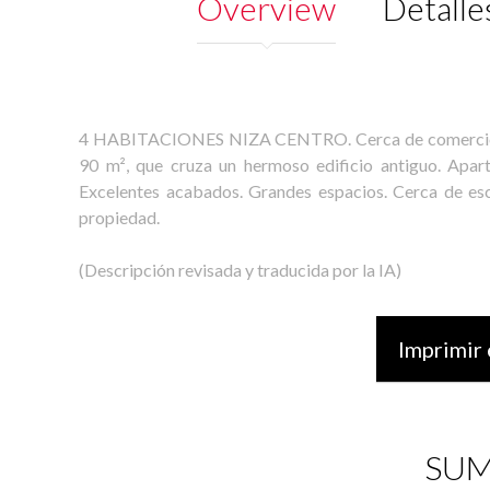
Overview
Detalle
4 HABITACIONES NIZA CENTRO. Cerca de comercios, t
90 m², que cruza un hermoso edificio antiguo. Apart
Excelentes acabados. Grandes espacios. Cerca de es
propiedad.
(Descripción revisada y traducida por la IA)
Imprimir 
SUM