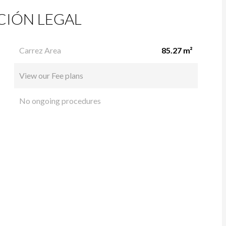
IÓN LEGAL
Carrez Area
85.27 m²
View our Fee plans
No ongoing procedures