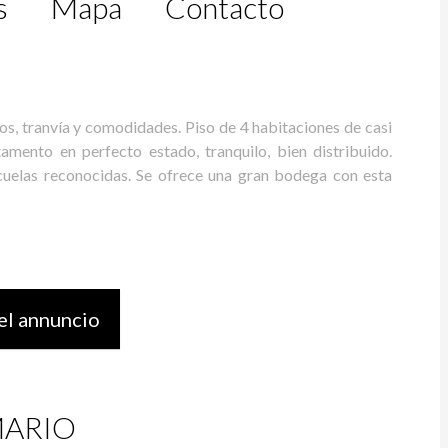
s
Mapa
Contacto
ranvía y comodidades. Piso de 4 habitaciones de casi
amento en perfecto estado, tranquilo, bien distribuido.
cuelas reconocidas. Se ofrece una gran bodega con esta
el annuncio
ARIO