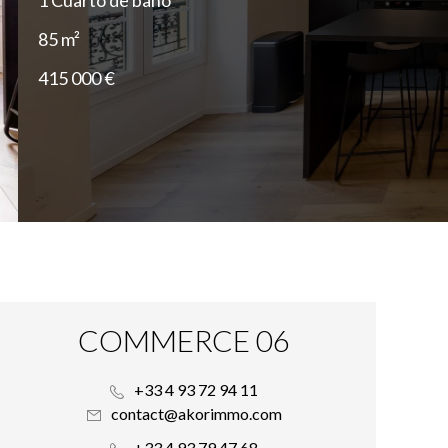
1 Cuarto de baño
85 m²
415 000 €
COMMERCE 06
+33 4 93 72 94 11
contact@akorimmo.com
+33 4 93 79 47 68