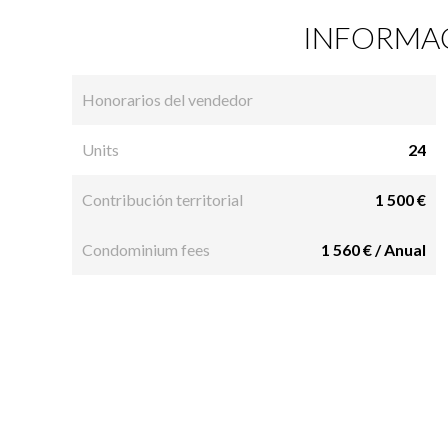
INFORMAC
Honorarios del vendedor
Units
24
Contribución territorial
1 500 €
Condominium fees
1 560 € / Anual