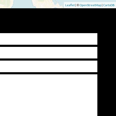
Leaflet
| ©
OpenStreetMap
|
CartoDB