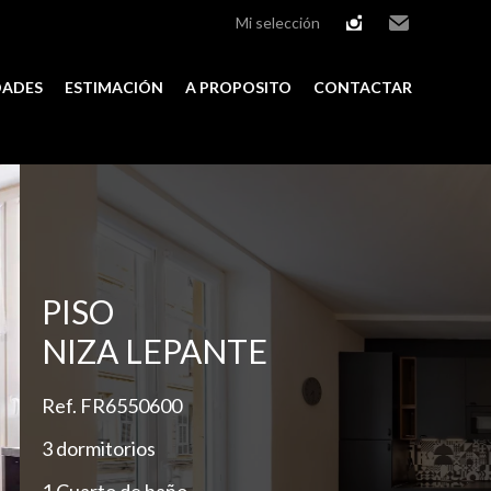
Mi selección
instagram
Email
DADES
ESTIMACIÓN
A PROPOSITO
CONTACTAR
Add to selection
PISO
NIZA LEPANTE
Ref. FR6550600
3 dormitorios