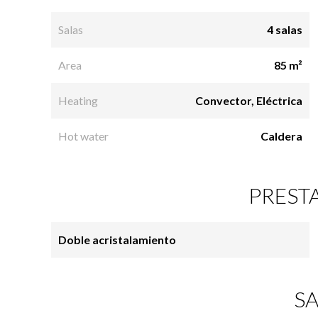
Salas
4 salas
Area
85 m²
Heating
Convector, Eléctrica
Hot water
Caldera
PREST
Doble acristalamiento
SA