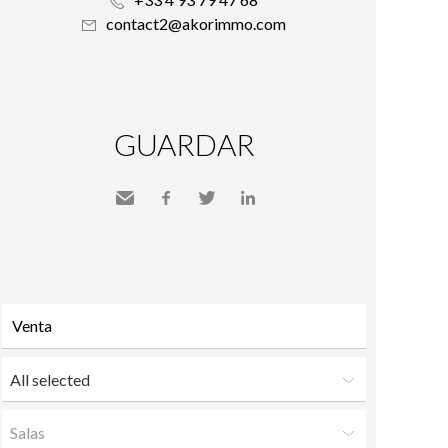
contact2@akorimmo.com
GUARDAR
Send
Facebook
Twitter
LinkedIn
to a
friend
All selected
Salas