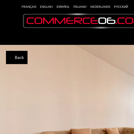
FRANÇAIS
ENGLISH
ESPAÑOL
ITALIANO
NEDERLANDS
РУССКИЙ
Back