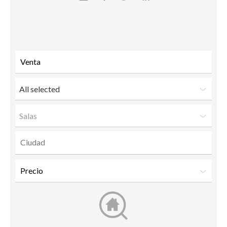
Send
Facebook
Twitter
LinkedIn
to a
friend
All selected
Salas