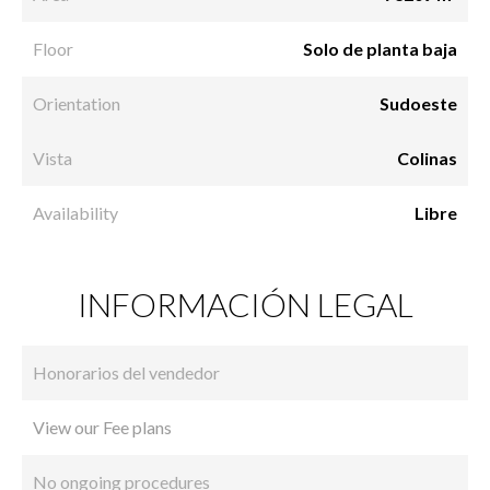
Floor
Solo de planta baja
Orientation
Sudoeste
Vista
Colinas
Availability
Libre
INFORMACIÓN LEGAL
Honorarios del vendedor
View our Fee plans
No ongoing procedures