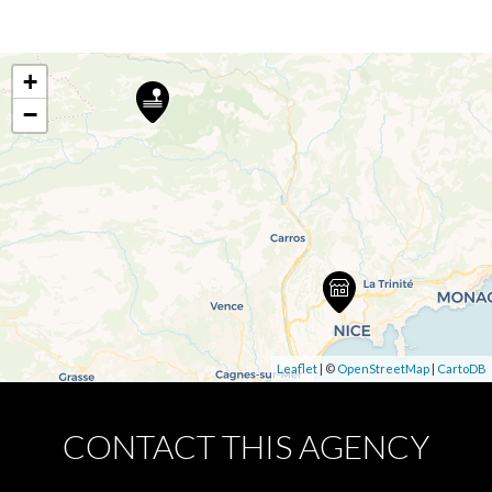
+
−
Leaflet
| ©
OpenStreetMap
|
CartoDB
CONTACT THIS AGENCY