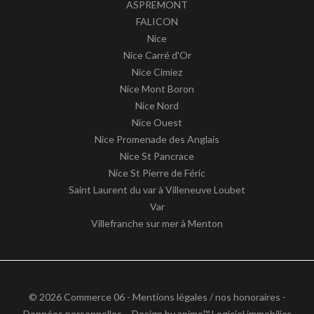
ASPREMONT
FALICON
Nice
Nice Carré d'Or
Nice Cimiez
Nice Mont Boron
Nice Nord
Nice Ouest
Nice Promenade des Anglais
Nice St Pancrace
Nice St Pierre de Féric
Saint Laurent du var à Villeneuve Loubet
Var
Villefranche sur mer à Menton
© 2026 Commerce 06 -
Mentions légales / nos honoraires
-
Données personnelles
– Design by
apimo™ Logiciel immobilier