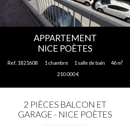
Ajouter à la sélection
APPARTEMENT
NICE POÈTES
Ref. 1821608
1 chambre
1 salle de bain
46 m²
210 000 €
2 PIÈCES BALCON ET
GARAGE - NICE POÈTES