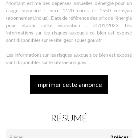
Montant estimé des dépenses annuelles d’énergie pour un
usage standard : entre 1120 euros et 1550 euros/an
(abonnement.inclus). Date de référence des prix de l’énergie
pour établir cette estimation : 01/01/2023. Les
informations sur les risques auxquels ce bien est exposé
sont disponibles sur le site: georisques.gouv.fr
Les informations sur les risques auxquels ce bien est exposé
sont disponibles sur le site Géorisques
Imprimer cette annonce
RÉSUMÉ
Pièces
2 pièces