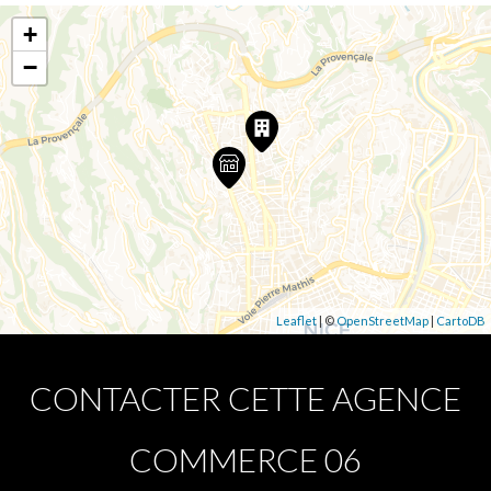
+
−
Leaflet
| ©
OpenStreetMap
|
CartoDB
CONTACTER CETTE AGENCE
COMMERCE 06