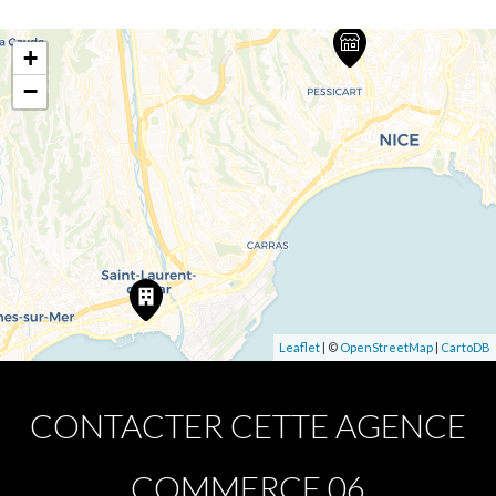
+
−
Leaflet
| ©
OpenStreetMap
|
CartoDB
CONTACTER CETTE AGENCE
COMMERCE 06