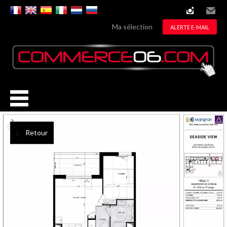
instagram
Email
Ma sélection
ALERTE E-MAIL
Retour