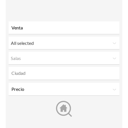
to a
friend
All selected
Salas