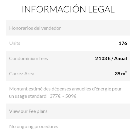
INFORMACIÓN LEGAL
Honorarios del vendedor
Units
176
Condominium fees
2 103 € / Anual
Carrez Area
39 m²
Montant estimé des dépenses annuelles d'énergie pour
un usage standard : 377€ ~ 509€
View our Fee plans
No ongoing procedures