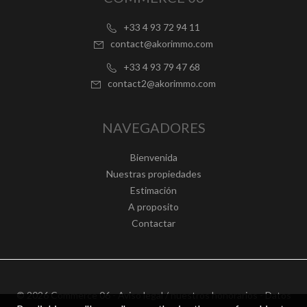
+33 4 93 72 94 11
contact@akorimmo.com
+33 4 93 79 47 68
contact2@akorimmo.com
NAVEGADORES
Bienvenida
Nuestras propiedades
Estimación
A proposito
Contactar
© 2026 Commerce 06 -
Aviso legal / nuestros honorarios
-
Datos