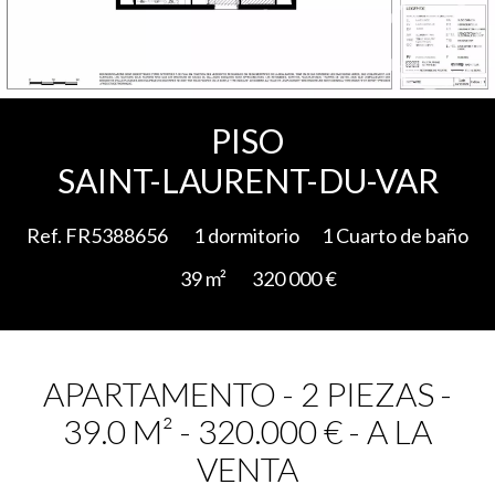
Add to selection
PISO
SAINT-LAURENT-DU-VAR
Ref. FR5388656
1 dormitorio
1 Cuarto de baño
39 m²
320 000 €
APARTAMENTO - 2 PIEZAS -
39.0 M² - 320.000 € - A LA
VENTA