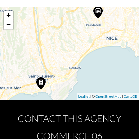
+
−
Leaflet
| ©
OpenStreetMap
|
CartoDB
CONTACT THIS AGENCY
COMMERCE 06