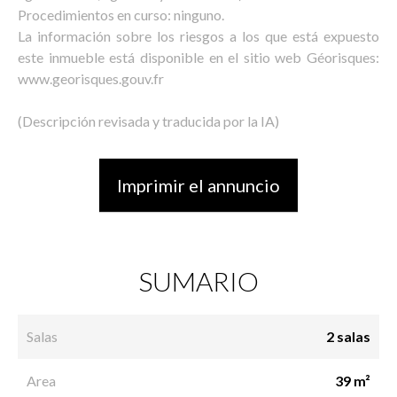
Procedimientos en curso: ninguno.
La información sobre los riesgos a los que está expuesto
este inmueble está disponible en el sitio web Géorisques:
www.georisques.gouv.fr
(Descripción revisada y traducida por la IA)
Imprimir el annuncio
SUMARIO
Salas
2 salas
Area
39 m²