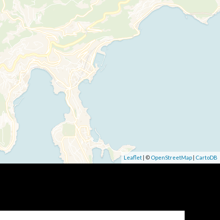
Leaflet
| ©
OpenStreetMap
|
CartoDB