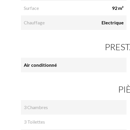
Surface
92 m²
Chauffage
Electrique
PREST
Air conditionné
PI
3 Chambres
3 Toilettes