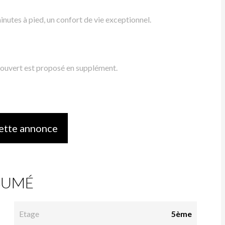
nutes à pied, un confort de vie exceptionnel.
ouvert est proposé en supplément.
ette annonce
SUMÉ
Etage
5ème