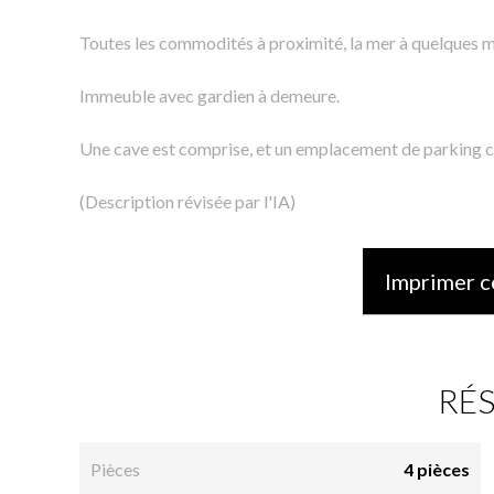
Toutes les commodités à proximité, la mer à quelques mi
Immeuble avec gardien à demeure.
Une cave est comprise, et un emplacement de parking c
(Description révisée par l'IA)
Imprimer c
RÉ
Pièces
4 pièces