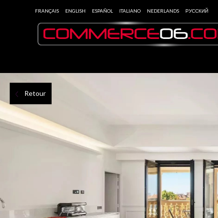
FRANÇAIS
ENGLISH
ESPAÑOL
ITALIANO
NEDERLANDS
РУССКИЙ
Retour