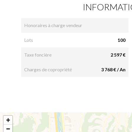
INFORMATI
Honoraires à charge vendeur
Lots
100
Taxe foncière
2 597 €
Charges de copropriété
3 768 € / An
+
−