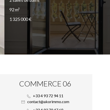
2 salles de bains
92 m²
1 325 000 €
COMMERCE 06
+33 4 93 72 94 11
contact@akorimmo.com
+33 4 93 79 47 68