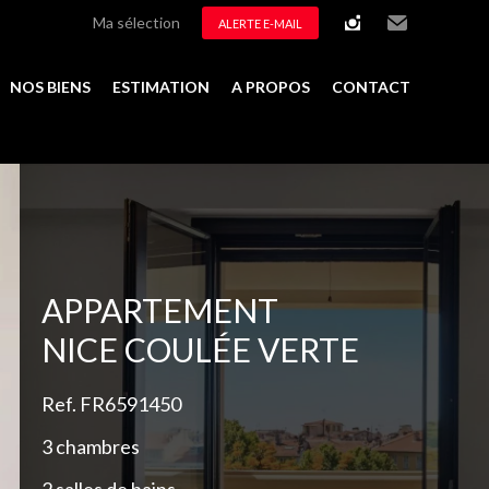
Ma sélection
ALERTE E-MAIL
instagram
Email
NOS BIENS
ESTIMATION
A PROPOS
CONTACT
Ajouter à la sélection
APPARTEMENT
NICE COULÉE VERTE
Ref. FR6591450
3 chambres