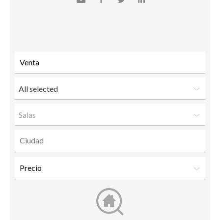
Send
Facebook
Twitter
LinkedIn
to a
friend
All selected
Salas