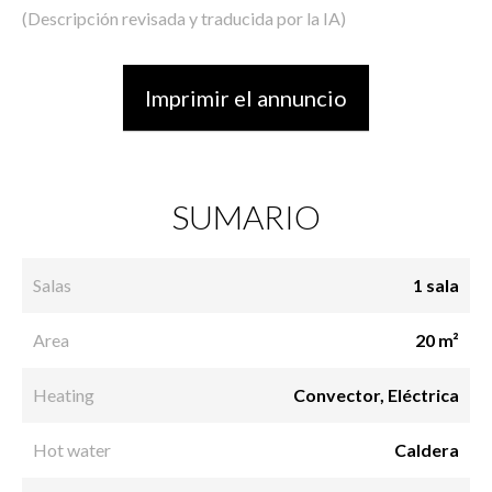
(Descripción revisada y traducida por la IA)
Imprimir el annuncio
SUMARIO
Salas
1 sala
Area
20 m²
Heating
Convector, Eléctrica
Hot water
Caldera