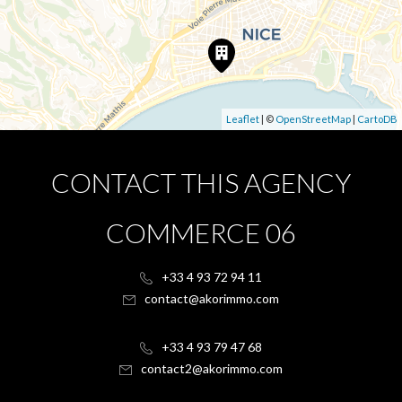
Leaflet
| ©
OpenStreetMap
|
CartoDB
CONTACT THIS AGENCY
COMMERCE 06
+33 4 93 72 94 11
contact@akorimmo.com
+33 4 93 79 47 68
contact2@akorimmo.com