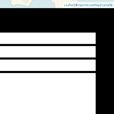
Leaflet
| ©
OpenStreetMap
|
CartoDB