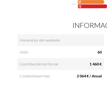
INFORMAC
Honorarios del vendedor
Units
60
Contribución territorial
1 460 €
Condominium fees
2 064 € / Anual