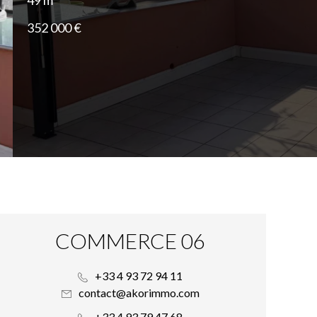
49 m²
352 000 €
COMMERCE 06
+33 4 93 72 94 11
contact@akorimmo.com
+33 4 93 79 47 68