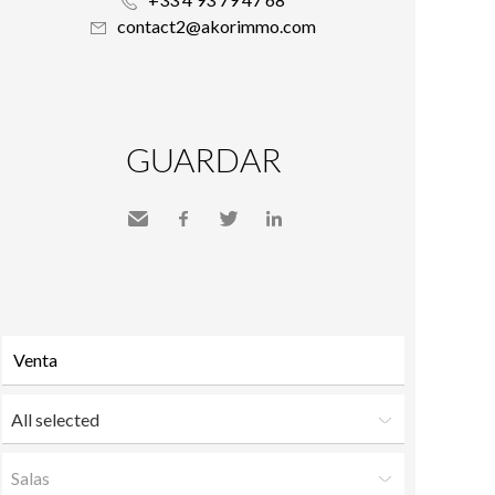
contact2@akorimmo.com
GUARDAR
Send
Facebook
Twitter
LinkedIn
to a
friend
All selected
Salas