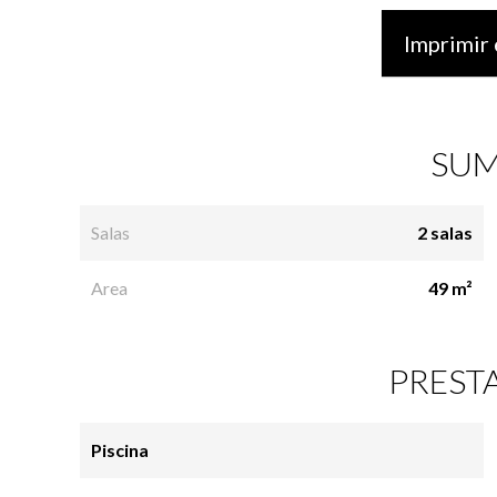
Imprimir 
SUM
Salas
2 salas
Area
49 m²
PREST
Piscina