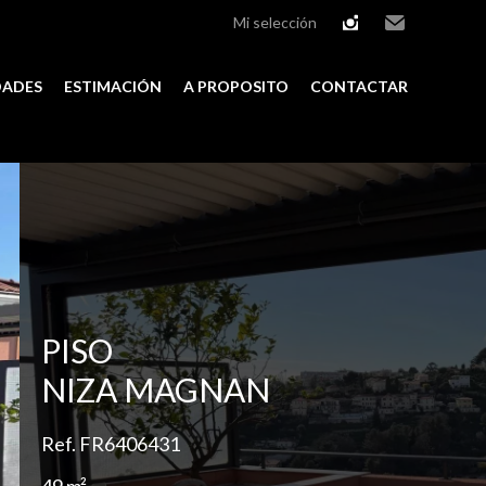
Mi selección
instagram
Email
DADES
ESTIMACIÓN
A PROPOSITO
CONTACTAR
Add to selection
PISO
NIZA MAGNAN
Ref. FR6406431