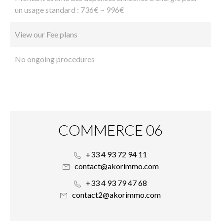
un usage standard : 736€ ~ 996€
View our Fee plans
No ongoing procedures
COMMERCE 06
+33 4 93 72 94 11
contact@akorimmo.com
+33 4 93 79 47 68
contact2@akorimmo.com