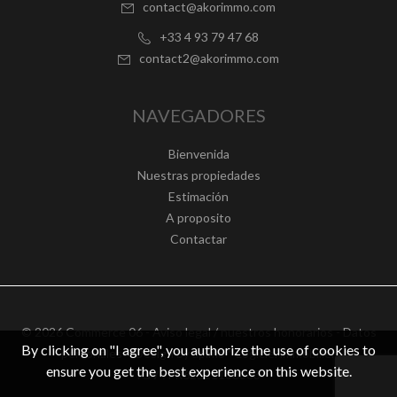
contact@akorimmo.com
+33 4 93 79 47 68
contact2@akorimmo.com
NAVEGADORES
Bienvenida
Nuestras propiedades
Estimación
A proposito
Contactar
© 2026 Commerce 06 -
Aviso legal / nuestros honorarios
-
Datos
By clicking on "I agree", you authorize the use of cookies to
personales
– Design by
apimo™ Logiciel immobilier
ensure you get the best experience on this website.
IGV : FR62511186363