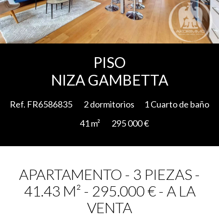
Add to selection
PISO
NIZA GAMBETTA
Ref. FR6586835
2 dormitorios
1 Cuarto de baño
41 m²
295 000 €
APARTAMENTO - 3 PIEZAS -
41.43 M² - 295.000 € - A LA
VENTA