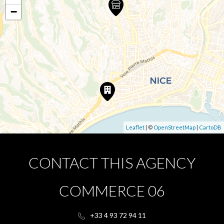
−
Leaflet
| ©
OpenStreetMap
|
CartoDB
CONTACT THIS AGENCY
COMMERCE 06
+33 4 93 72 94 11