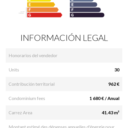
INFORMACIÓN LEGAL
Honorarios del vendedor
Units
30
Contribución territorial
962 €
Condominium fees
1 680 € / Anual
Carrez Area
41.43 m²
Montant estimé des dépenses annuelles d'énergie pour