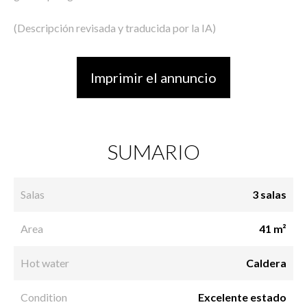
(Descripción revisada y traducida por la IA)
Imprimir el annuncio
SUMARIO
Salas
3 salas
Area
41 m²
Hot water
Caldera
Condition
Excelente estado