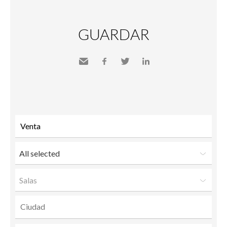
GUARDAR
Send
Facebook
Twitter
LinkedIn
to a
friend
All selected
Salas