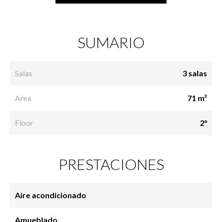
SUMARIO
Salas
3 salas
Area
71 m²
Floor
2°
PRESTACIONES
Aire acondicionado
Amueblado