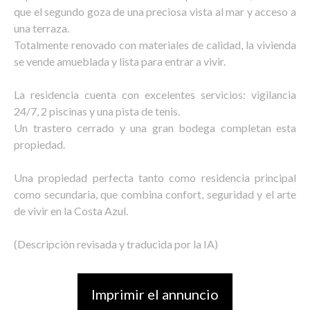
que el segundo goza de una preciosa vista al mar y acceso a
una terraza.
Totalmente renovado con materiales de calidad, la vivienda
se vende amueblada y lista para entrar a vivir.
La residencia cuenta con excelentes servicios: vigilancia
24/7, 2 piscinas y una pista de tenis.
Un trastero cerrado y una gran bodega completan esta
propiedad.
Una propiedad perfecta tanto como residencia principal
como secundaria, que combina confort, seguridad y el arte
de vivir en la Costa Azul.
(Descripción revisada y traducida por la IA)
Imprimir el annuncio