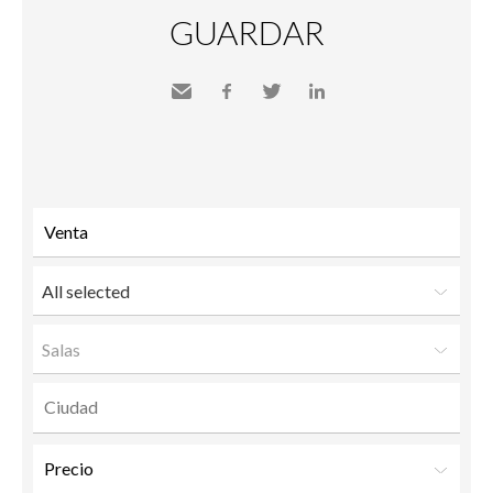
GUARDAR
Send
Facebook
Twitter
LinkedIn
to a
friend
All selected
Salas