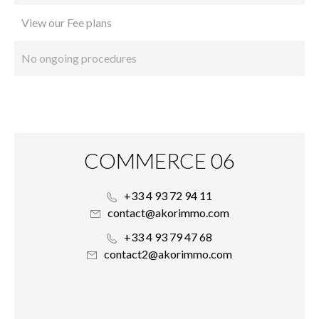
View our Fee plans
No ongoing procedures
COMMERCE 06
+33 4 93 72 94 11
contact@akorimmo.com
+33 4 93 79 47 68
contact2@akorimmo.com