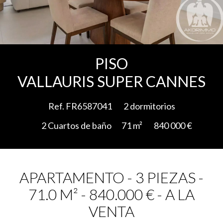
Add to selection
PISO
VALLAURIS SUPER CANNES
Ref. FR6587041
2 dormitorios
2 Cuartos de baño
71 m²
840 000 €
APARTAMENTO - 3 PIEZAS -
71.0 M² - 840.000 € - A LA
VENTA