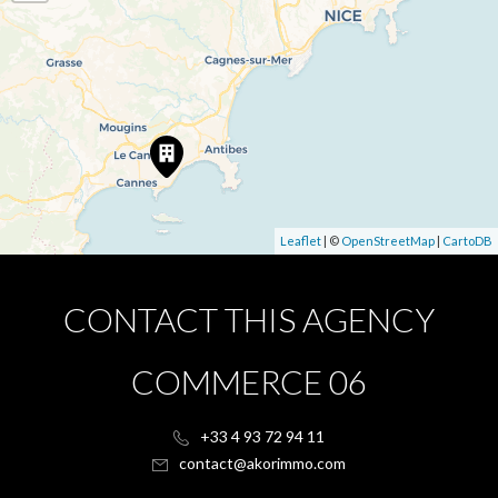
Leaflet
| ©
OpenStreetMap
|
CartoDB
CONTACT THIS AGENCY
COMMERCE 06
+33 4 93 72 94 11
contact@akorimmo.com